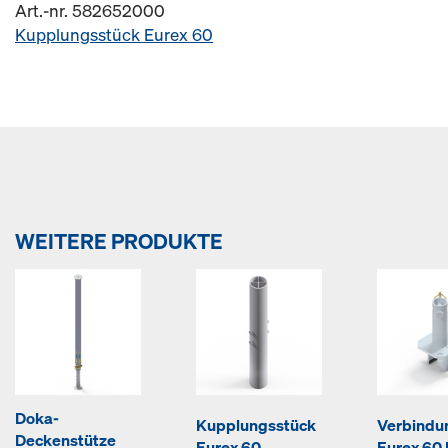
Art.-nr. 582652000
Kupplungsstück Eurex 60
WEITERE PRODUKTE
Doka-
Kupplungsstück
Verbindu
Deckenstütze
Eurex 60
Eurex 60 