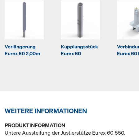
Verlängerung
Kupplungsstück
Verbindu
Eurex 60 2,00m
Eurex 60
Eurex 60 
WEITERE INFORMATIONEN
PRODUKTINFORMATION
Untere Aussteifung der Justierstütze Eurex 60 550.