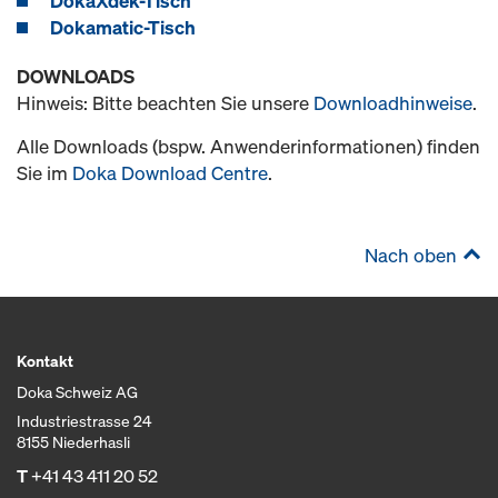
DokaXdek-Tisch
Dokamatic-Tisch
DOWNLOADS
Hinweis: Bitte beachten Sie unsere
Downloadhinweise
.
Alle Downloads (bspw. Anwenderinformationen) finden
Sie im
Doka Download Centre
.
Nach oben
Kontakt
Doka Schweiz AG
Industriestrasse 24
8155 Niederhasli
T
+41 43 411 20 52