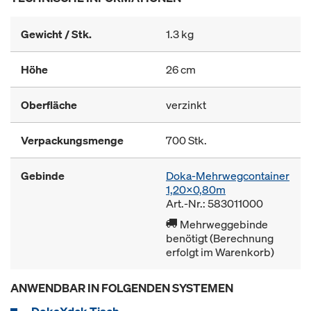
Gewicht / Stk.
1.3 kg
Höhe
26 cm
Oberfläche
verzinkt
Verpackungsmenge
700 Stk.
Gebinde
Doka-Mehrwegcontainer
1,20x0,80m
Art.-Nr.: 583011000
Mehrweggebinde
benötigt (Berechnung
erfolgt im Warenkorb)
ANWENDBAR IN FOLGENDEN SYSTEMEN