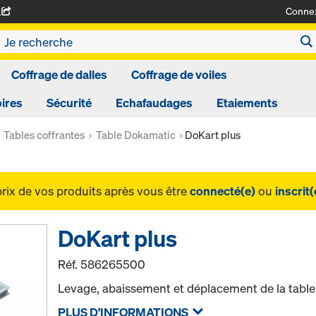
Conne
A
Coffrage de dalles
Coffrage de voiles
ires
Sécurité
Echafaudages
Etaiements
Tables coffrantes
Table Dokamatic
DoKart plus
prix de vos produits après vous être
connecté(e)
ou
inscrit(
DoKart plus
Réf.
586265500
Levage, abaissement et déplacement de la table 
PLUS D'INFORMATIONS