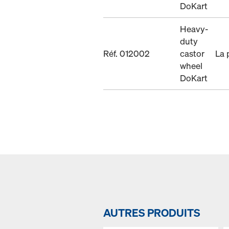
DoKart
Heavy-
duty
Réf. 012002
castor
La 
wheel
DoKart
AUTRES PRODUITS