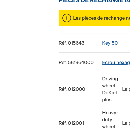
Les pièces de rechange ne 
Réf. 015643
Key 501
Réf. 581964000
Écrou hexag
Driving
wheel
Réf. 012000
La 
DoKart
plus
Heavy-
duty
Réf. 012001
La 
wheel