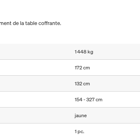
ent de la table coffrante.
1 448 kg
172 cm
132 cm
154 - 327 cm
jaune
1 pc.