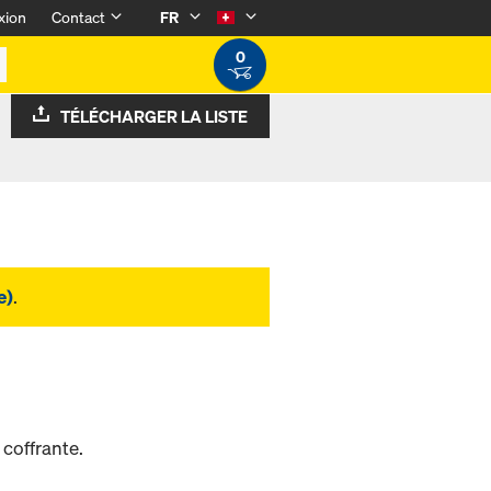
xion
Contact
FR
0
TÉLÉCHARGER LA LISTE
e)
.
coffrante.