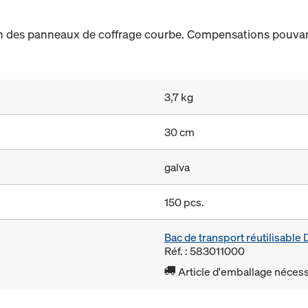
n des panneaux de coffrage courbe. Compensations pouvant
3,7 kg
30 cm
galva
150 pcs.
Bac de transport réutilisabl
Réf. : 583011000
Article d'emballage nécessa