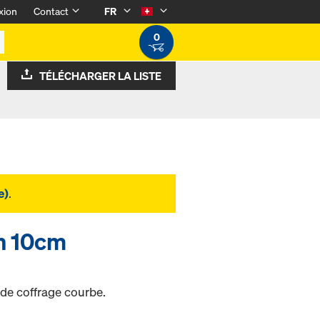
xion
Contact
FR
0
TÉLÉCHARGER LA LISTE
e)
.
n 10cm
de coffrage courbe.