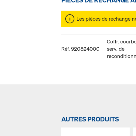
Les pièces de rechange ne 
Coffr. courb
Réf. 920824000
serv. de
recondition
AUTRES PRODUITS