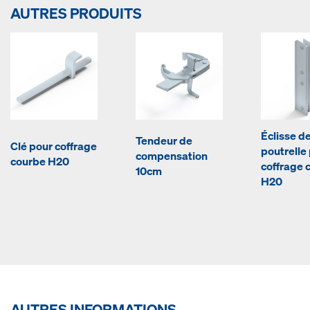
AUTRES PRODUITS
Éclisse d
Tendeur de
Clé pour coffrage
poutrelle
compensation
courbe H20
coffrage 
10cm
H20
AUTRES INFORMATIONS