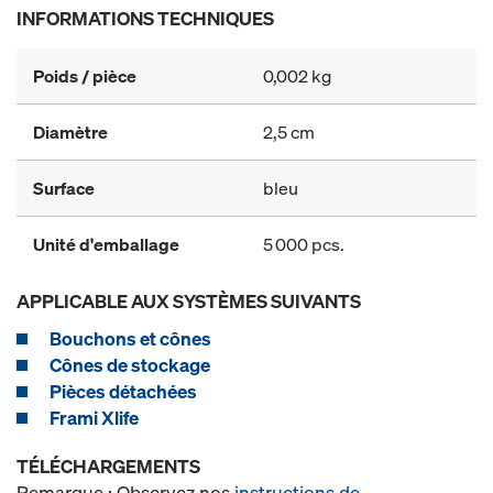
INFORMATIONS TECHNIQUES
Poids / pièce
0,002 kg
Diamètre
2,5 cm
Surface
bleu
Unité d'emballage
5 000 pcs.
APPLICABLE AUX SYSTÈMES SUIVANTS
Bouchons et cônes
Cônes de stockage
Pièces détachées
Frami Xlife
TÉLÉCHARGEMENTS
Remarque : Observez nos
instructions de