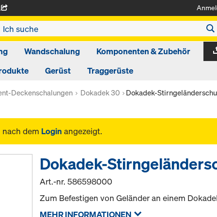
Anmel
A
ng
Wandschalung
Komponenten & Zubehör
rodukte
Gerüst
Traggerüste
ent-Deckenschalungen
Dokadek 30
Dokadek-Stirngeländerschu
n nach dem
Login
angezeigt.
Dokadek-Stirngeländers
Art.-nr.
586598000
Zum Befestigen von Geländer an einem Dokade
MEHR INFORMATIONEN