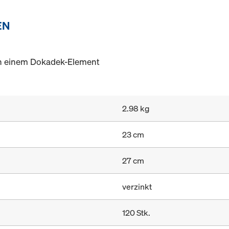
EN
n einem Dokadek-Element
2.98 kg
23 cm
27 cm
verzinkt
120 Stk.