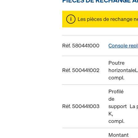
Les pièces de rechange ne 
Réf. 580441000
Console repl
Poutre
Réf. 500441002
horizontale
L
compl.
Profilé
de
Réf. 500441003
support
La 
K,
compl.
Montant