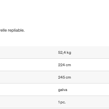
lle repliable.
52,4 kg
224 cm
245 cm
galva
1 pc.