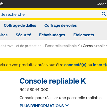
Conne
A
Coffrage de dalles
Coffrage de voiles
ires
Sécurité
Echafaudages
Etaiements
de travail et de protection
Passerelle repliable K
Console replia
prix de vos produits après vous être
connecté(e)
ou
inscrit(
Console repliable K
Réf.
580441000
Console pour réaliser une passerelle repliable.
PLUS D'INFORMATIONS