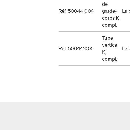
de
Réf. 500441004
garde-
La 
corps K
compl.
Tube
vertical
Réf. 500441005
La 
K,
compl.