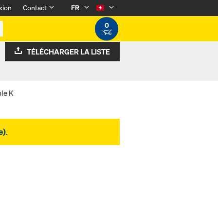
xion
Contact
FR
0
TÉLÉCHARGER LA LISTE
ble K
e)
.