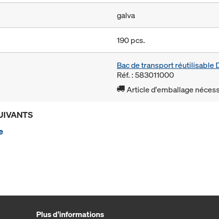
galva
190 pcs.
Bac de transport réutilisabl
Réf. : 583011000
Article d'emballage nécessa
UIVANTS
e
Plus d'informations