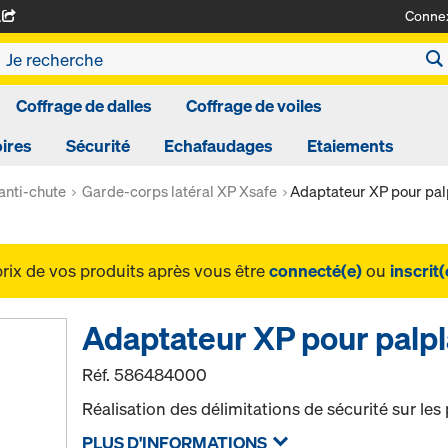
Conne
A
Coffrage de dalles
Coffrage de voiles
ires
Sécurité
Echafaudages
Etaiements
anti-chute
Garde-corps latéral XP Xsafe
Adaptateur XP pour pa
prix de vos produits après vous être
connecté(e)
ou
inscrit(
Adaptateur XP pour palp
Réf.
586484000
Réalisation des délimitations de sécurité sur les
PLUS D'INFORMATIONS