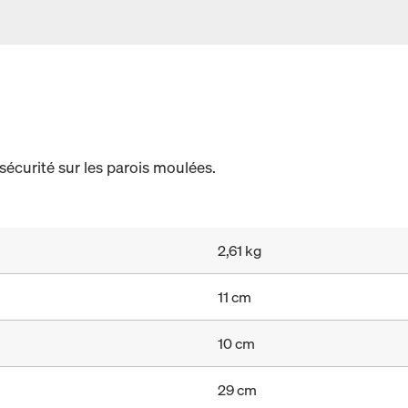
sécurité sur les parois moulées.
2,61 kg
11 cm
10 cm
29 cm