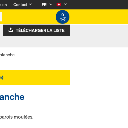
xion
Contact
FR
0
TÉLÉCHARGER LA LISTE
lplanche
e)
.
lanche
 parois moulées.