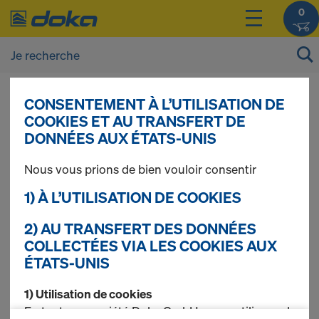
0
CONSENTEMENT À L’UTILISATION DE
Vous pouvez afficher les prix de vos produits
COOKIES ET AU TRANSFERT DE
après vous être
connecté(e)
ou
inscrit(e)
.
DONNÉES AUX ÉTATS-UNIS
Nous vous prions de bien vouloir consentir
Loading platform
1) À L’UTILISATION DE COOKIES
2) AU TRANSFERT DES DONNÉES
COLLECTÉES VIA LES COOKIES AUX
3 produits trouvés
ÉTATS-UNIS
Le plus recherché
1) Utilisation de cookies
En tant que société Doka GmbH, nous utilisons des