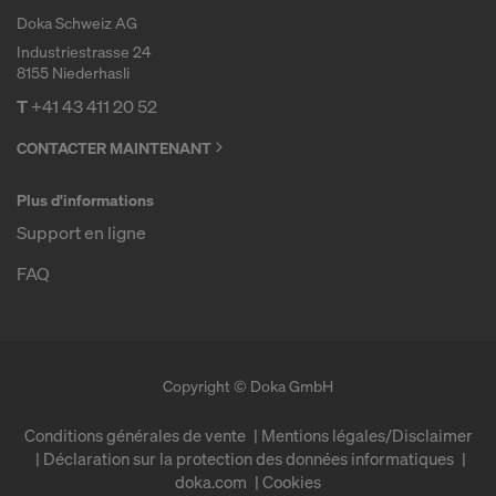
vous êtes largement dépourvu de droits effectifs et
Doka Schweiz AG
exécutoires contre cette procédure des autorités
Industriestrasse 24
américaines.
8155 Niederhasli
T
+41 43 411 20 52
Les données à caractère personnel que nous
transmettons aux États-Unis sont en particulier
CONTACTER MAINTENANT
des adresses IP (« adresses de protocole Internet »).
Plus d'informations
Nous coopérons avec les destinataires suivants par
le biais de diverses applications :
Support en ligne
FAQ
Facebook LLC
Google LLC
MaxMind Inc.
Microsoft Corporation
Monotype Imaging Holdings Inc.
Copyright © Doka GmbH
Rocket Science Group LLC
Sketchfab Inc.
Conditions générales de vente
Mentions légales/Disclaimer
Déclaration sur la protection des données informatiques
The Trade Desk, Inc.
doka.com
Cookies
Vimeo LLC