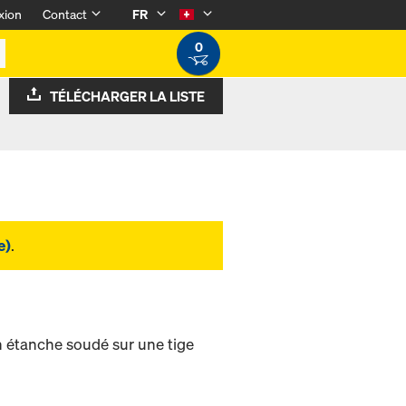
xion
Contact
FR
0
TÉLÉCHARGER LA LISTE
e)
.
tanche soudé sur une tige