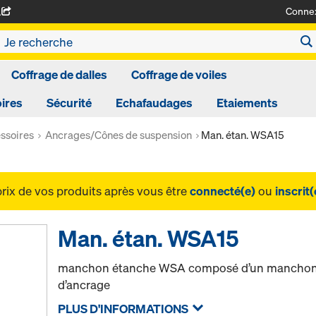
Conne
A
Coffrage de dalles
Coffrage de voiles
ires
Sécurité
Echafaudages
Etaiements
ssoires
Ancrages/Cônes de suspension
Man. étan. WSA15
prix de vos produits après vous être
connecté(e)
ou
inscrit(
Man. étan. WSA15
manchon étanche WSA composé d’un manchon é
d’ancrage
PLUS D'INFORMATIONS