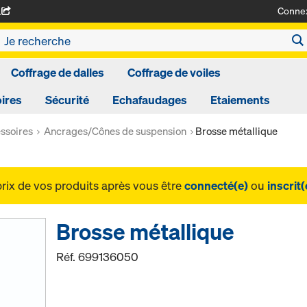
Conne
A
Coffrage de dalles
Coffrage de voiles
ires
Sécurité
Echafaudages
Etaiements
ssoires
Ancrages/Cônes de suspension
Brosse métallique
prix de vos produits après vous être
connecté(e)
ou
inscrit(
Brosse métallique
Réf.
699136050