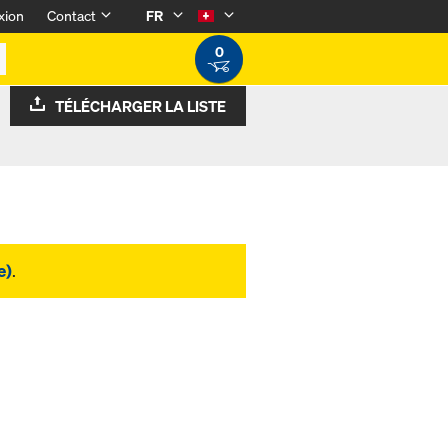
xion
Contact
FR
0
TÉLÉCHARGER LA LISTE
e)
.