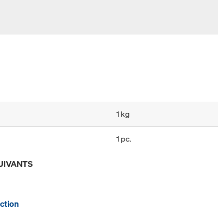
1 kg
1 pc.
UIVANTS
ction