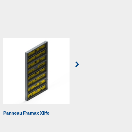
Panneau universel Framax
Panneau Framax Xlife
Xlife