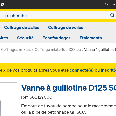
Conne
A
Coffrage de dalles
Coffrage de voiles
ires
Sécurité
Echafaudages
Etaiements
Coffrages mixtes
Coffrage mixte Top 100 tec
Vanne à guillotin
prix de vos produits après vous être
connecté(e)
ou
inscrit(
Vanne à guillotine D125 
Réf.
588127000
Embout de tuyau de pompe pour le raccordemen
ou la pipe de bétonnage GF SCC.