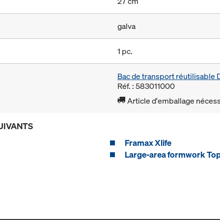
27 cm
galva
1 pc.
Bac de transport réutilisabl
Réf. : 583011000
Article d'emballage nécessa
UIVANTS
Framax Xlife
Large-area formwork To