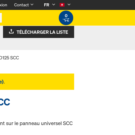
xion
Contact
FR
0
TÉLÉCHARGER LA LISTE
e D125 SCC
e)
.
SCC
t sur le panneau universel SCC