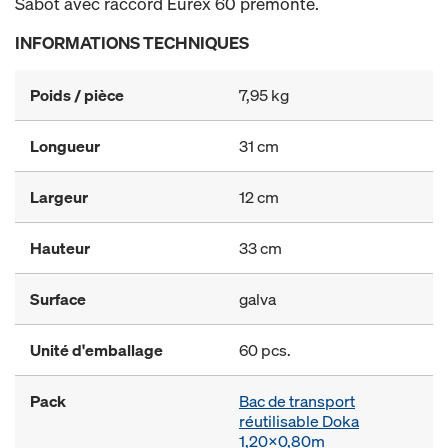
Sabot avec raccord Eurex 60 prémonté.
INFORMATIONS TECHNIQUES
Poids / pièce
7,95 kg
Longueur
31 cm
Largeur
12 cm
Hauteur
33 cm
Surface
galva
Unité d'emballage
60 pcs.
Pack
Bac de transport
réutilisable Doka
1,20x0,80m