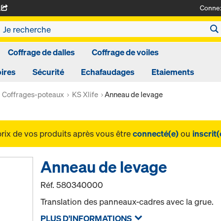
Conne
A
Coffrage de dalles
Coffrage de voiles
ires
Sécurité
Echafaudages
Etaiements
Coffrages-poteaux
KS Xlife
Anneau de levage
prix de vos produits après vous être
connecté(e)
ou
inscrit(
Anneau de levage
Réf.
580340000
Translation des panneaux-cadres avec la grue.
PLUS D'INFORMATIONS