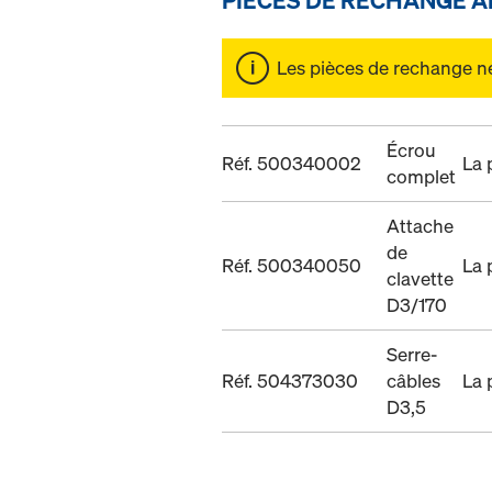
Les pièces de rechange ne 
Écrou
Réf. 500340002
La 
complet
Attache
de
Réf. 500340050
La 
clavette
D3/170
Serre-
Réf. 504373030
câbles
La 
D3,5