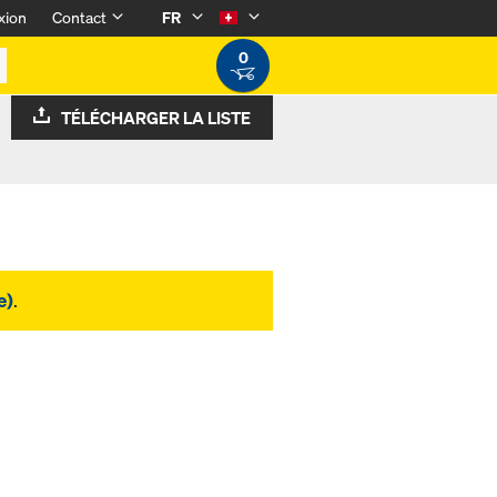
xion
Contact
FR
0
TÉLÉCHARGER LA LISTE
e)
.