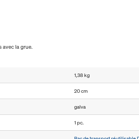
 avec la grue.
1,38 kg
20 cm
galva
1 pc.
Bac de transport réutilisabl