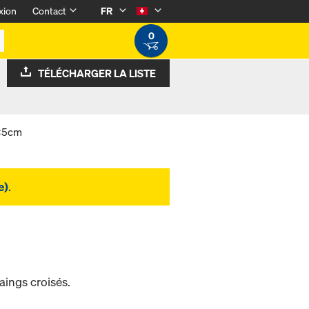
xion
Contact
FR
0
TÉLÉCHARGER LA LISTE
9x5cm
e)
.
ings croisés.