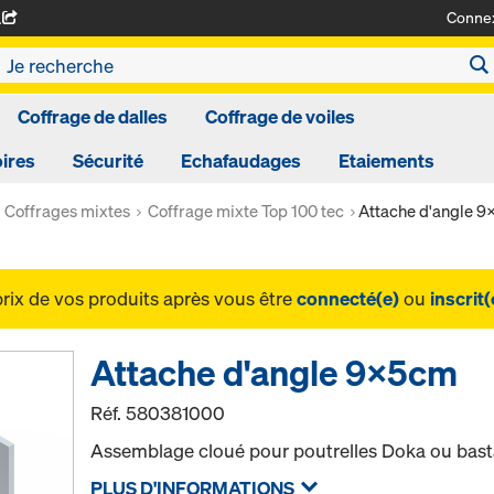
Conne
A
Coffrage de dalles
Coffrage de voiles
ires
Sécurité
Echafaudages
Etaiements
Coffrages mixtes
Coffrage mixte Top 100 tec
Attache d'angle 
prix de vos produits après vous être
connecté(e)
ou
inscrit(
Attache d'angle 9x5cm
Réf.
580381000
Assemblage cloué pour poutrelles Doka ou basta
PLUS D'INFORMATIONS