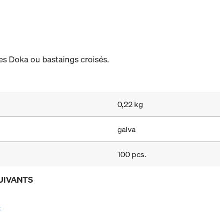
s Doka ou bastaings croisés.
0,22 kg
galva
100 pcs.
UIVANTS
c