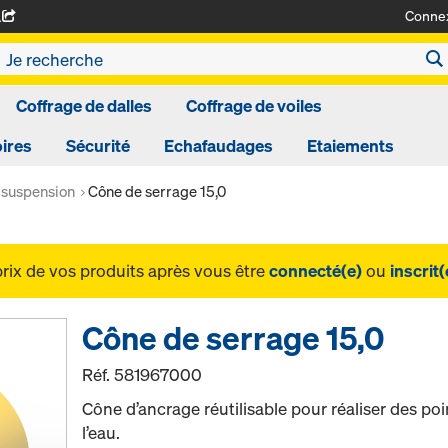
Conne
A
Coffrage de dalles
Coffrage de voiles
ires
Sécurité
Echafaudages
Etaiements
 suspension
Cône de serrage 15,0
prix de vos produits après vous être
connecté(e)
ou
inscrit(
Cône de serrage 15,0
Réf.
581967000
Cône d’ancrage réutilisable pour réaliser des p
l’eau.