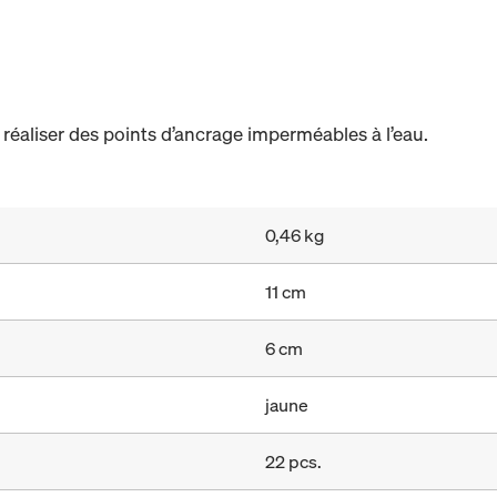
 réaliser des points d’ancrage imperméables à l’eau.
0,46 kg
11 cm
6 cm
jaune
22 pcs.