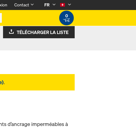
xion
Contact
FR
0
TÉLÉCHARGER LA LISTE
e)
.
oints d’ancrage imperméables à