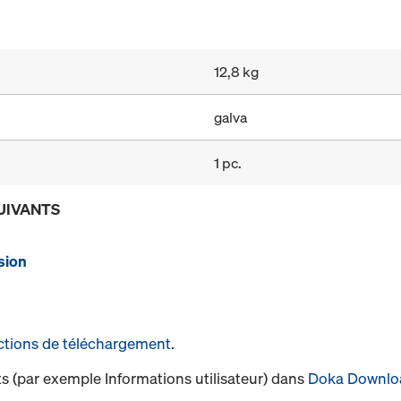
12,8 kg
galva
1 pc.
UIVANTS
sion
ctions de téléchargement
.
s (par exemple Informations utilisateur) dans
Doka Downlo