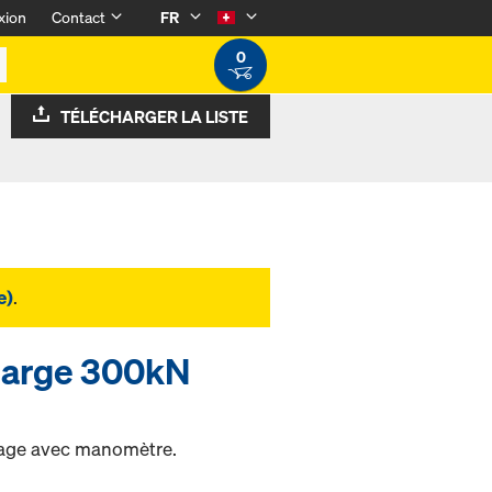
xion
Contact
FR
0
TÉLÉCHARGER LA LISTE
e)
.
harge 300kN
crage avec manomètre.