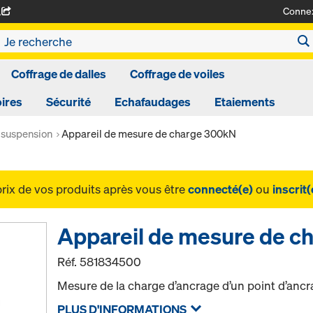
Conne
A
Coffrage de dalles
Coffrage de voiles
ires
Sécurité
Echafaudages
Etaiements
 suspension
Appareil de mesure de charge 300kN
prix de vos produits après vous être
connecté(e)
ou
inscrit(
Appareil de mesure de c
Réf.
581834500
Mesure de la charge d’ancrage d’un point d’an
PLUS D'INFORMATIONS