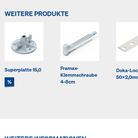
WEITERE PRODUKTE
Framax-
Superplatte 15,0
Doka-Lo
Klemmschraube
50x2,0m
%
4-8cm