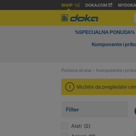
SHOP
DOKA.COM
MYDOK
%SPECIJALNA PONUDA%
Komponente i prib
Početna strana
Komponente i pribo
Možete da pregledate ce
Filter
Alati
(2)