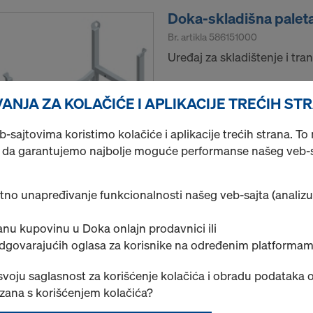
Doka-skladišna palet
Br. artikla
586151000
Uređaj za skladištenje i tra
Novo
ANJA ZA KOLAČIĆE I APLIKACIJE TREĆIH ST
sajtovima koristimo kolačiće i aplikacije trećih strana. T
a garantujemo najbolje moguće performanse našeg veb-sa
Količina
tno unapređivanje funkcionalnosti našeg veb-sajta (analizu
nu kupovinu u Doka onlajn prodavnici ili
odgovarajućih oglasa za korisnike na određenim platformam
Lepljiva PVC traka 
Br. artikla
581841000
 svoju saglasnost za korišćenje kolačića i obradu podataka o
Koristi se uz Zaptivnu trak
ezana s korišćenjem kolačića?