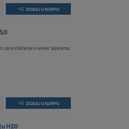
DODAJ U KORPU
5,0
 za korišćenje s anker šipkama.
DODAJ U KORPU
ažu H20