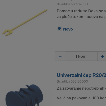
Br. artikla
586182000
Pomoć u radu sa Doka nosa
za ploče tokom radova na po
Novo
Količina
Univerzalni čep R20/
Br. artikla
588180000
Za zatvaranje nepotrebnih 
Veličina pakovanja: 100 ko