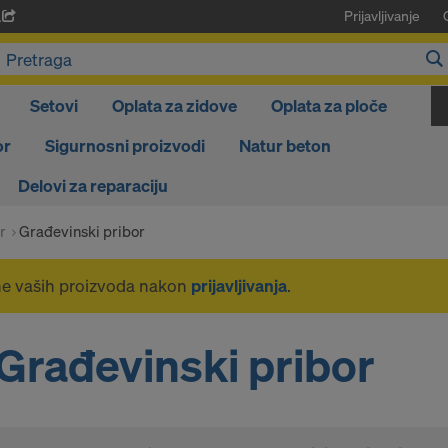
Prijavljivanje
A
Setovi
Oplata za zidove
Oplata za ploče
or
Sigurnosni proizvodi
Natur beton
Delovi za reparaciju
r
Građevinski pribor
ne vaših proizvoda nakon
prijavljivanja
.
Građevinski pribor