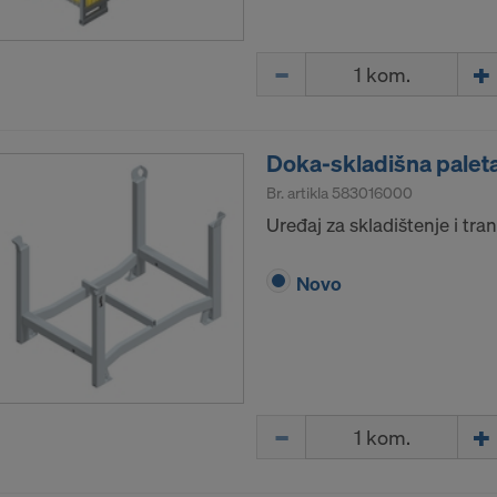
Količina
Doka-skladišna palet
Br. artikla
583016000
Uređaj za skladištenje i tra
Novo
Količina