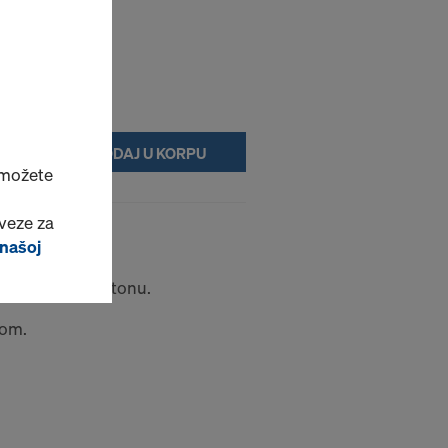
DODAJ U KORPU
 možete
veze za
 našoj
koje ostaju u betonu.
kom.