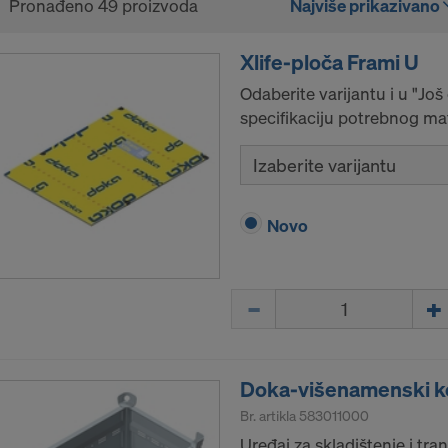
Pronađeno 49 proizvoda
Najviše prikazivano
Xlife-ploča Frami U
Odaberite varijantu i u "Još
specifikaciju potrebnog mat
Izaberite varijantu
Novo
Količina
Doka-višenamenski k
Br. artikla
583011000
Uređaj za skladištenje i tra