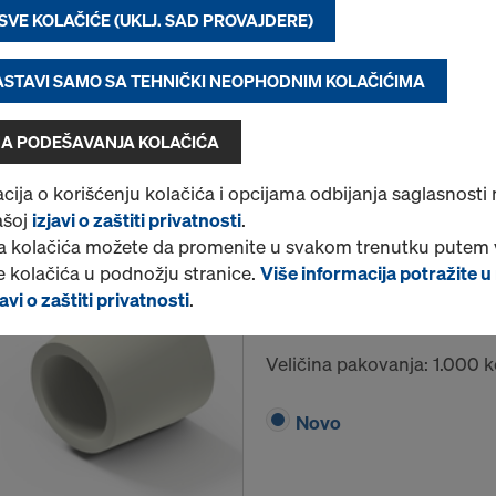
Novo
 SVE KOLAČIĆE (UKLJ. SAD PROVAJDERE)
NASTAVI SAMO SA TEHNIČKI NEOPHODNIM KOLAČIĆIMA
A PODEŠAVANJA KOLAČIĆA
Količina
cija o korišćenju kolačića i opcijama odbijanja saglasnosti
ašoj
izjavi o zaštiti privatnosti
.
 kolačića možete da promenite u svakom trenutku putem 
Čep 22mm
 kolačića u podnožju stranice.
Više informacija potražite u
Br. artikla
581953000
avi o zaštiti privatnosti
.
Zatvaranje plastičnih cevi 
Veličina pakovanja: 1.000 
Novo