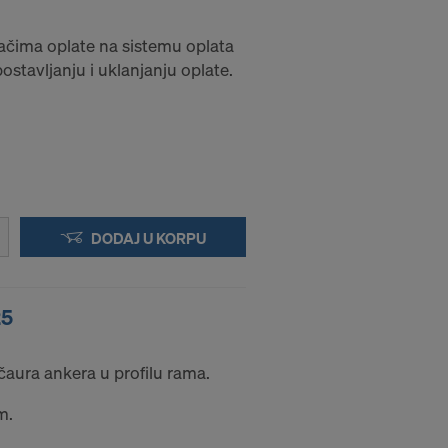
čima oplate na sistemu oplata
stavljanju i uklanjanju oplate.
DODAJ U KORPU
25
čaura ankera u profilu rama.
m.