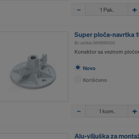
Količina
Super ploča-navrtka 1
Br. artikla
581966000
Konektor sa veznom pločom
Novo
Korišćeno
Količina
Alu-viljuška za mont