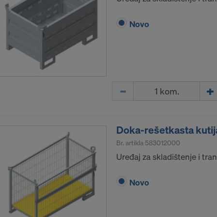
Novo
Količina
Doka-rešetkasta kuti
Br. artikla
583012000
Uređaj za skladištenje i tra
Novo