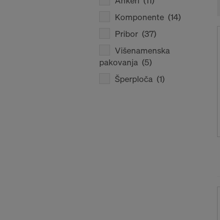
Ankeri
(11)
Komponente
(14)
Pribor
(37)
Višenamenska
pakovanja
(5)
Šperploča
(1)