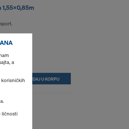
a 1,55x0,85m
nsport.
RANA
o nam
jta, a
DODAJ U KORPU
 korisničkih
a.
50mm 33m
 ličnosti
u KS.