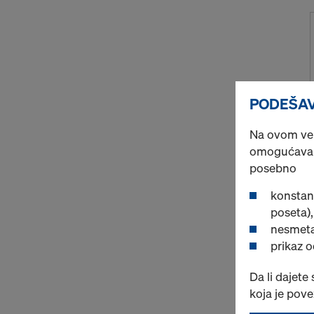
PODEŠAV
Na ovom veb-
omogućava d
posebno
konstan
poseta),
nesmeta
prikaz 
Da li dajete
koja je pov