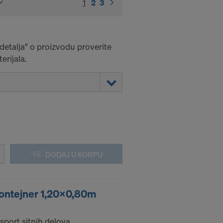
1
(current)
2
3
 detalja" o proizvodu proverite
erijala.
DODAJ U KORPU
ontejner 1,20x0,80m
nsport sitnih delova