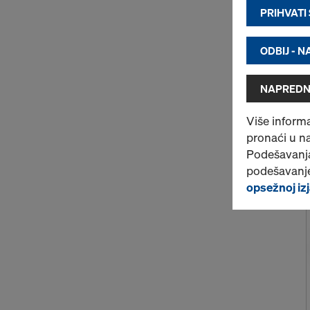
PRIHVATI
ODBIJ - 
NAPREDN
Više informa
pronaći u n
Podešavanja
podešavanje
opsežnoj izj