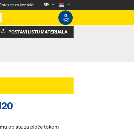
Obrazac za kontakt
SR
0
POSTAVI LISTU MATERIJALA
H20
emu oplata za ploče tokom