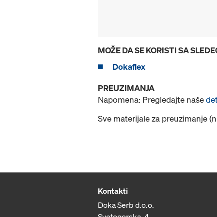
MOŽE DA SE KORISTI SA SLED
Dokaflex
PREUZIMANJA
Napomena: Pregledajte naše
de
Sve materijale za preuzimanje (
Kontakti
Doka Serb d.o.o.
Svetogorska, 4