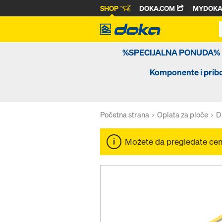
SHOP
DOKA.COM
MYDOK
%SPECIJALNA PONUDA%
Komponente i prib
Početna strana
Oplata za ploče
D
Možete da pregledate ce