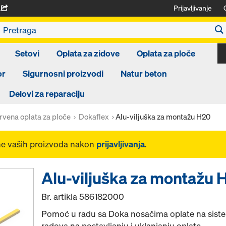
Prijavljivanje
A
Setovi
Oplata za zidove
Oplata za ploče
or
Sigurnosni proizvodi
Natur beton
Delovi za reparaciju
rvena oplata za ploče
Dokaflex
Alu-viljuška za montažu H20
ne vaših proizvoda nakon
prijavljivanja
.
Alu-viljuška za montažu 
Br. artikla
586182000
Pomoć u radu sa Doka nosačima oplate na sist
radova na postavljanju i uklanjanju oplate.