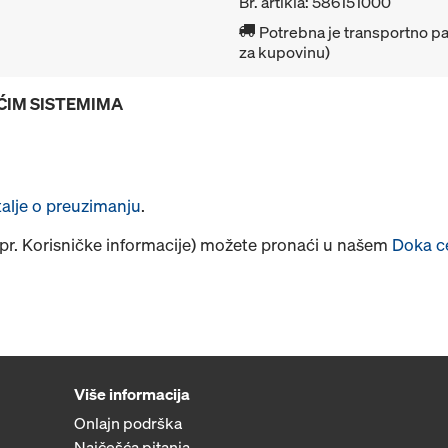
Br. artikla: 586151000
Potrebna je transportno pa
za kupovinu)
EĆIM SISTEMIMA
talje o preuzimanju
.
npr. Korisničke informacije) možete pronaći u našem
Doka c
Više informacija
Onlajn podrška
Najčešća pitanja