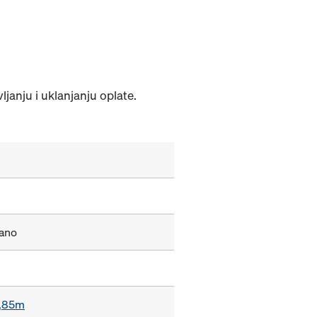
anju i uklanjanju oplate.
rano
0,85m