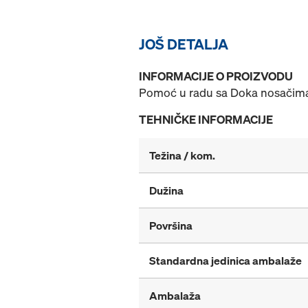
JOŠ DETALJA
INFORMACIJE O PROIZVODU
Pomoć u radu sa Doka nosačima o
TEHNIČKE INFORMACIJE
Težina / kom.
Dužina
Površina
Standardna jedinica ambalaže
Ambalaža