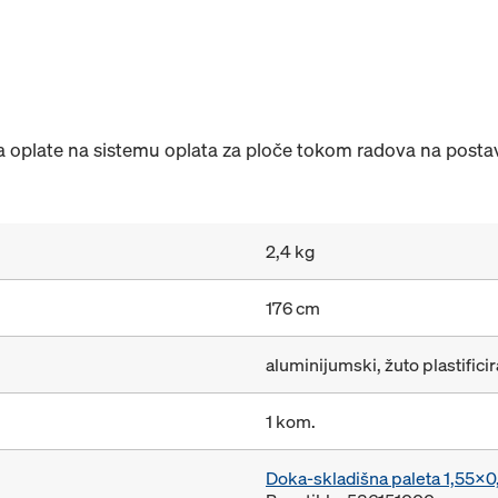
plate na sistemu oplata za ploče tokom radova na postavlj
2,4 kg
176 cm
aluminijumski, žuto plastifici
1 kom.
Doka-skladišna paleta 1,55x