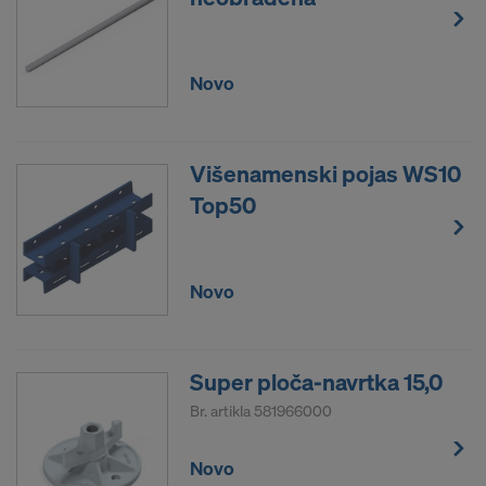
Novo
Višenamenski pojas WS10
Top50
Novo
Super ploča-navrtka 15,0
Br. artikla
581966000
Novo