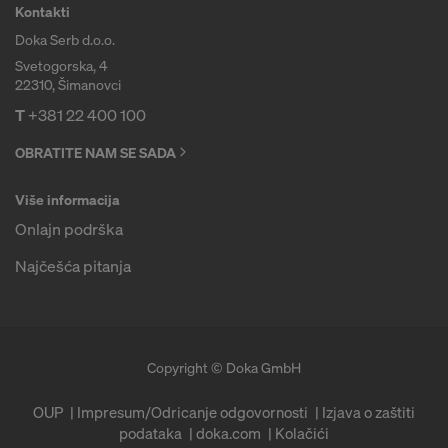
Kontakti
Doka Serb d.o.o.
Svetogorska, 4
22310, Šimanovci
T
+381 22 400 100
OBRATITE NAM SE SADA
Više informacija
Onlajn podrška
Najčešća pitanja
Copyright © Doka GmbH
OUP
Impresum/Odricanje odgovornosti
Izjava o zaštiti
podataka
doka.com
Kolačići