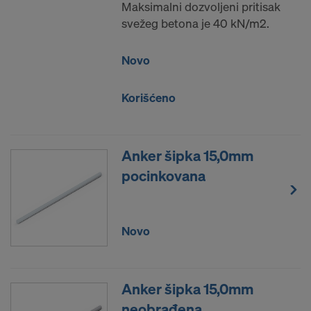
Maksimalni dozvoljeni pritisak
svežeg betona je 40 kN/m2.
Novo
Korišćeno
Anker šipka 15,0mm
pocinkovana
Novo
Anker šipka 15,0mm
neobrađena