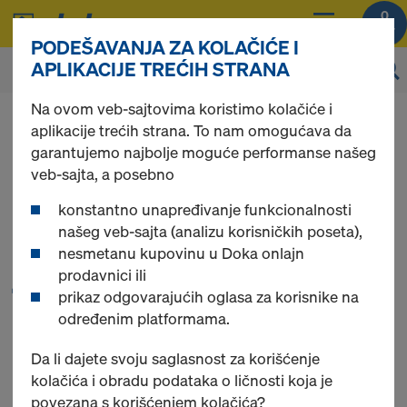
0
PODEŠAVANJA ZA KOLAČIĆE I
APLIKACIJE TREĆIH STRANA
Na ovom veb-sajtovima koristimo kolačiće i
Možete da pregledate cene vaših proizvoda
aplikacije trećih strana. To nam omogućava da
nakon
prijavljivanja
.
garantujemo najbolje moguće performanse našeg
veb-sajta, a posebno
Konstrukcija za
konstantno unapređivanje funkcionalnosti
našeg veb-sajta (analizu korisničkih poseta),
nesmetanu kupovinu u Doka onlajn
jednostranu oplatu
prodavnici ili
prikaz odgovarajućih oglasa za korisnike na
AL
određenim platformama.
Da li dajete svoju saglasnost za korišćenje
kolačića i obradu podataka o ličnosti koja je
povezana s korišćenjem kolačića?