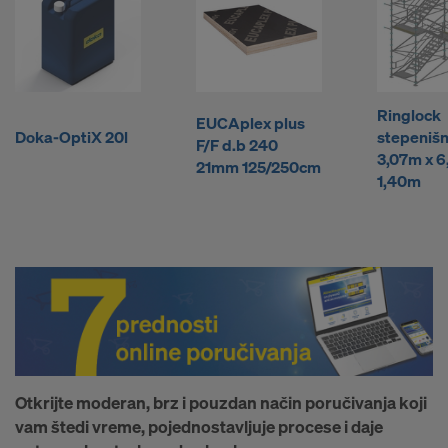
a
–
J
Ringlock
EUCAplex plus
Doka-OptiX 20l
stepenišn
F/F d.b 240
3,07m x 6
21mm 125/250cm
e
1,40m
d
n
o
Otkrijte moderan, brz i pouzdan način poručivanja koji
vam štedi vreme, pojednostavljuje procese i daje