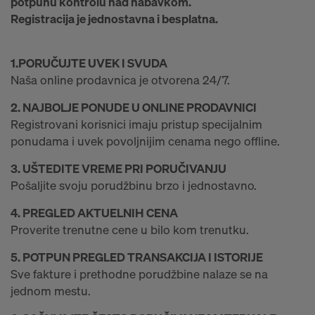
s
potpunu kontrolu nad nabavkom.
Registracija je jednostavna i besplatna.
t
1.PORUČUJTE UVEK I SVUDA
Naša online prodavnica je otvorena 24/7.
a
2. NAJBOLJE PONUDE U ONLINE PRODAVNICI
Registrovani korisnici imaju pristup specijalnim
v
ponudama i uvek povoljnijim cenama nego offline.
3. UŠTEDITE VREME PRI PORUČIVANJU
n
Pošaljite svoju porudžbinu brzo i jednostavno.
4. PREGLED AKTUELNIH CENA
o
Proverite trenutne cene u bilo kom trenutku.
5. POTPUN PREGLED TRANSAKCIJA I ISTORIJE
k
Sve fakture i prethodne porudžbine nalaze se na
jednom mestu.