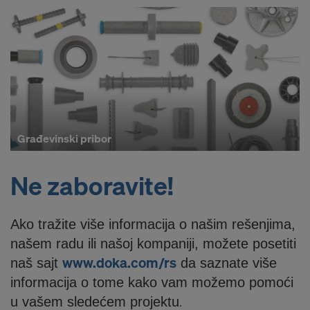
Građevinski pribor
Ne zaboravite!
Ako tražite više informacija o našim rešenjima,
našem radu ili našoj kompaniji, možete posetiti
www.doka.com/rs
naš sajt
da saznate više
informacija o tome kako vam možemo pomoći
u vašem sledećem projektu
.