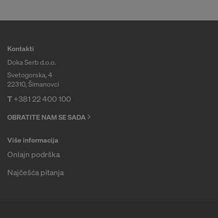
Kontakti
Doka Serb d.o.o.
Svetogorska, 4
22310, Šimanovci
T
+381 22 400 100
OBRATITE NAM SE SADA
Više informacija
Onlajn podrška
Najčešća pitanja