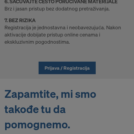
u
6. SAČUVAJTE ČESTO PORUČIVANE MATERIJALE
Brz i jasan pristup bez dodatnog pretraživanja.
p
7. BEZ RIZIKA
Registracija je jednostavna i neobavezujuća. Nakon
u
aktivacije dobijate pristup online cenama i
ekskluzivnim pogodnostima.
j
Prijava / Registracija
t
Zapamtite, mi smo
e
takođe tu da
o
pomognemo.