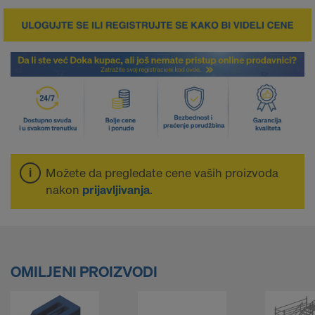
o
d
a
v
n
Možete da pregledate cene vaših proizvoda
nakon
prijavljivanja
.
i
c
OMILJENI PROIZVODI