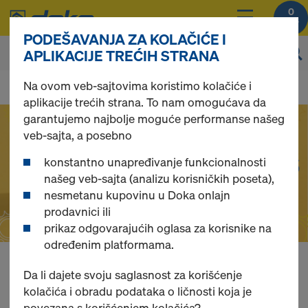
0
PODEŠAVANJA ZA KOLAČIĆE I
APLIKACIJE TREĆIH STRANA
D
Na ovom veb-sajtovima koristimo kolačiće i
aplikacije trećih strana. To nam omogućava da
garantujemo najbolje moguće performanse našeg
o
veb-sajta, a posebno
konstantno unapređivanje funkcionalnosti
k
našeg veb-sajta (analizu korisničkih poseta),
nesmetanu kupovinu u Doka onlajn
a
prodavnici ili
prikaz odgovarajućih oglasa za korisnike na
određenim platformama.
o
Online kupovina oplate,
Da li dajete svoju saglasnost za korišćenje
kolačića i obradu podataka o ličnosti koja je
povezana s korišćenjem kolačića?