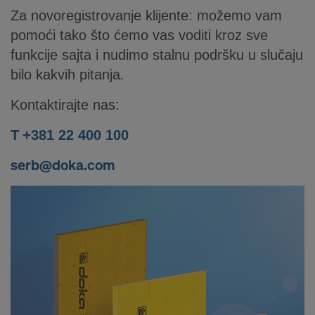
p
Za novoregistrovanje klijente: možemo vam
pomoći tako što ćemo vas voditi kroz sve
l
funkcije sajta i nudimo stalnu podršku u slučaju
bilo kakvih pitanja
.
a
Kontaktirajte nas:
t
T +
381 22 400 100
serb@doka.com
u