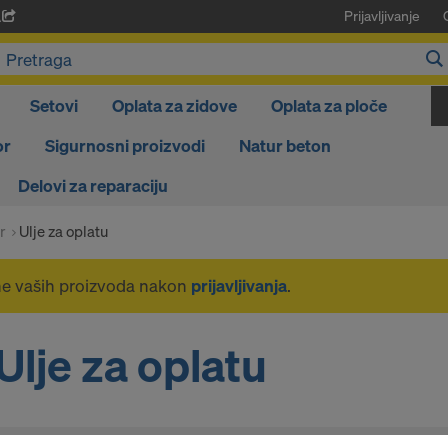
Prijavljivanje
A
Setovi
Oplata za zidove
Oplata za ploče
or
Sigurnosni proizvodi
Natur beton
Delovi za reparaciju
r
Ulje za oplatu
ne vaših proizvoda nakon
prijavljivanja
.
Ulje za oplatu