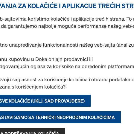
Pronađeno 2 proizvoda
Najviše prikazivano
ANJA ZA KOLAČIĆE I APLIKACIJE TREĆIH ST
Doka-OptiX
sajtovima koristimo kolačiće i aplikacije trećih strana. T
a garantujemo najbolje moguće performanse našeg veb-sa
Specijalno ulje za oplatu za
Izaberite varijantu
tno unapređivanje funkcionalnosti našeg veb-sajta (analizu
Novo
nu kupovinu u Doka onlajn prodavnici ili
odgovarajućih oglasa za korisnike na određenim platformam
 svoju saglasnost za korišćenje kolačića i obradu podataka o
ezana s korišćenjem kolačića?
Količina
 SVE KOLAČIĆE (UKLJ. SAD PROVAJDERE)
Doka-ulje
NASTAVI SAMO SA TEHNIČKI NEOPHODNIM KOLAČIĆIMA
Specijalno ulje za oplatu za
A PODEŠAVANJA KOLAČIĆA