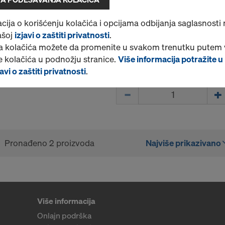
Izaberite varijantu
cija o korišćenju kolačića i opcijama odbijanja saglasnosti
Novo
ašoj
izjavi o zaštiti privatnosti
.
 kolačića možete da promenite u svakom trenutku putem 
 kolačića u podnožju stranice.
Više informacija potražite u
avi o zaštiti privatnosti
.
Količina
Pronađeno 2 proizvoda
Najviše prikazivano
Više informacija
Onlajn podrška