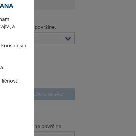
RANA
o nam
jta, a
 glatke oplatne površine.
 korisničkih
a.
 ličnosti
DODAJ U KORPU
 upijajuće oplatne površine.