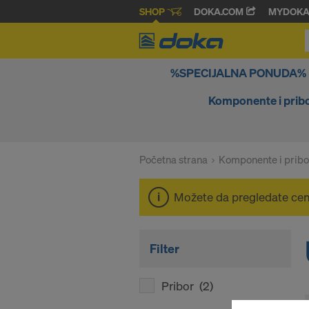
SHOP
DOKA.COM
MYDOK
%SPECIJALNA PONUDA%
Komponente i prib
Početna strana
Komponente i pribo
Možete da pregledate ce
Filter
Pribor
(2)