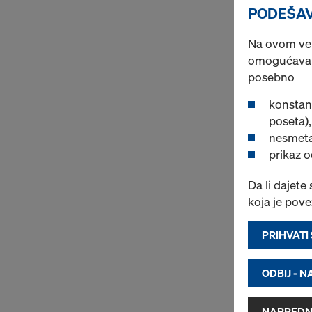
PODEŠAV
Na ovom veb-
omogućava d
posebno
konstan
poseta),
nesmeta
prikaz 
Da li dajete
koja je pov
PRIHVATI
ODBIJ - 
NAPREDN