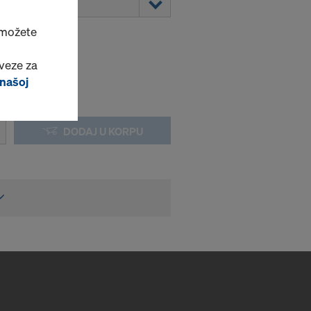
 možete
veze za
 našoj
DODAJ U KORPU