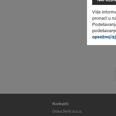
Više informa
pronaći u n
Podešavanja
podešavanje
opsežnoj izj
Kontakti
Doka Serb d.o.o.