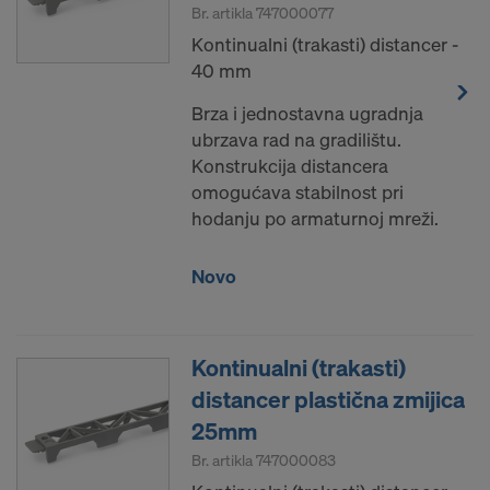
Br. artikla
747000077
Kontinualni (trakasti) distancer -
40 mm
Brza i jednostavna ugradnja
ubrzava rad na gradilištu.
Konstrukcija distancera
omogućava stabilnost pri
hodanju po armaturnoj mreži.
Novo
Kontinualni (trakasti)
distancer plastična zmijica
25mm
Br. artikla
747000083