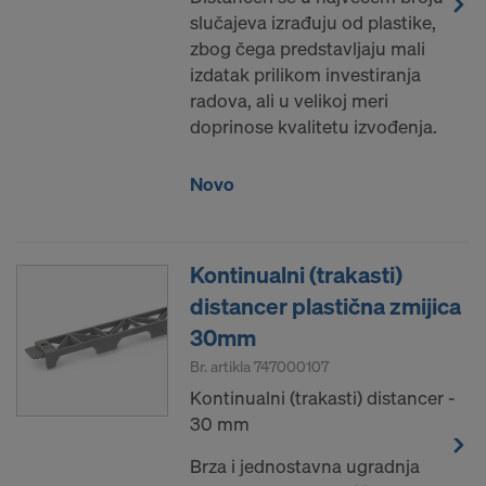
slučajeva izrađuju od plastike,
zbog čega predstavljaju mali
izdatak prilikom investiranja
radova, ali u velikoj meri
doprinose kvalitetu izvođenja.
Novo
Kontinualni (trakasti)
distancer plastična zmijica
30mm
Br. artikla
747000107
Kontinualni (trakasti) distancer -
30 mm
Brza i jednostavna ugradnja