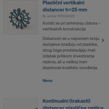
Plastični vertikalni
distancer h=25 mm
Br. artikla
747000022
Koristi se pri armiranju zidova –
vertikalnih konstrukcija
Distanceri se u najvećem broju
slučajeva izrađuju od plastike,
zbog čega predstavljaju mali
izdatak prilikom investiranja
radova, ali u velikoj meri
doprinose kvalitetu izvođenja.
Novo
Kontinualni (trakasti)
distancer plastična zmijica