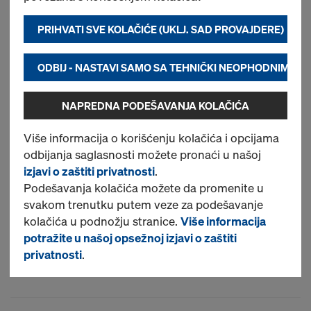
PRIHVATI SVE KOLAČIĆE (UKLJ. SAD PROVAJDERE)
Plastični vertikalni
distancer h=20 mm
ODBIJ - NASTAVI SAMO SA TEHNIČKI NEOPHODNIM KO
Br. artikla
747000021
Koristi se pri armiranju zidova –
NAPREDNA PODEŠAVANJA KOLAČIĆA
vertikalnih konstrukcija
Više informacija o korišćenju kolačića i opcijama
Distanceri se u najvećem broju
odbijanja saglasnosti možete pronaći u našoj
slučajeva izrađuju od plastike,
izjavi o zaštiti privatnosti
.
zbog čega predstavljaju mali
Podešavanja kolačića možete da promenite u
izdatak prilikom investiranja
svakom trenutku putem veze za podešavanje
radova, ali u velikoj meri
kolačića u podnožju stranice.
Više informacija
doprinose kvalitetu izvođenja.
potražite u našoj opsežnoj izjavi o zaštiti
privatnosti
.
Novo