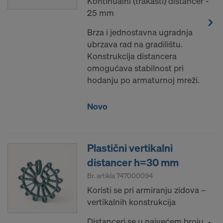
Kontinualni (trakasti) distancer -
25 mm
Brza i jednostavna ugradnja
ubrzava rad na gradilištu.
Konstrukcija distancera
omogućava stabilnost pri
hodanju po armaturnoj mreži.
Novo
Plastični vertikalni
distancer h=30 mm
Br. artikla
747000094
Koristi se pri armiranju zidova –
vertikalnih konstrukcija
Distanceri se u najvećem broju