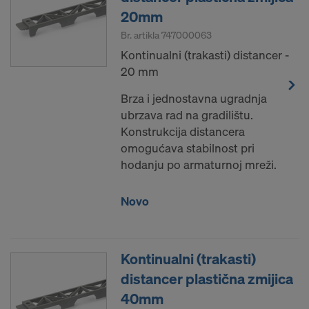
20mm
Br. artikla
747000063
Kontinualni (trakasti) distancer -
20 mm
Brza i jednostavna ugradnja
ubrzava rad na gradilištu.
Konstrukcija distancera
omogućava stabilnost pri
hodanju po armaturnoj mreži.
Novo
Kontinualni (trakasti)
distancer plastična zmijica
40mm