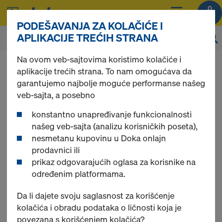
0
PODEŠAVANJA ZA KOLAČIĆE I
APLIKACIJE TREĆIH STRANA
Na ovom veb-sajtovima koristimo kolačiće i
Možete da pregledate cene vaših proizvoda
aplikacije trećih strana. To nam omogućava da
nakon
prijavljivanja
.
garantujemo najbolje moguće performanse našeg
veb-sajta, a posebno
Distanceri za
konstantno unapređivanje funkcionalnosti
našeg veb-sajta (analizu korisničkih poseta),
nesmetanu kupovinu u Doka onlajn
armaturu
prodavnici ili
prikaz odgovarajućih oglasa za korisnike na
određenim platformama.
Pronađeno 8 proizvoda
Da li dajete svoju saglasnost za korišćenje
kolačića i obradu podataka o ličnosti koja je
povezana s korišćenjem kolačića?
Najviše prikazivano