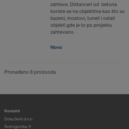
zahteve. Distanceri od betona
koriste se na objektima kao što su
bazeni, mostovi, tuneli i ostali
objekti gde je to po projektu
zahtevano.
Novo
Pronađeno 8 proizvoda
Kontakti
Doka Serb d.o.o.
Svetogorska, 4