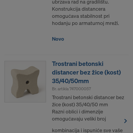
ubrzava rad na gradilištu.
Konstrukcija distancera
omogućava stabilnost pri
hodanju po armaturnoj mreži.
Novo
Trostrani betonski
distancer bez žice (kost)
35/40/50mm
Br. artikla
747000057
Trostrani betonski distancer bez
žice (kost) 35/40/50 mm
Razni oblici i dimenzije
omogućavaju veliki broj
kombinacija i ispuniće sve vaše