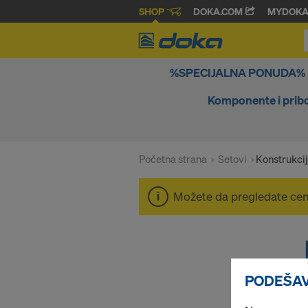
SHOP
DOKA.COM
MYDOK
%SPECIJALNA PONUDA%
Komponente i prib
Početna strana
Setovi
Konstrukcij
Možete da pregledate ce
PODEŠAV