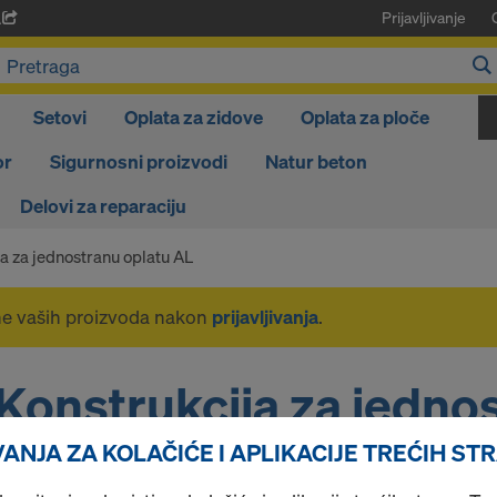
Prijavljivanje
A
Setovi
Oplata za zidove
Oplata za ploče
or
Sigurnosni proizvodi
Natur beton
Delovi za reparaciju
a za jednostranu oplatu AL
ne vaših proizvoda nakon
prijavljivanja
.
Konstrukcija za jedno
ANJA ZA KOLAČIĆE I APLIKACIJE TREĆIH ST
oplatu AL