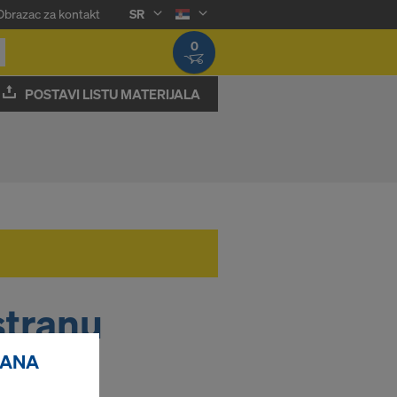
Obrazac za kontakt
SR
0
POSTAVI LISTU MATERIJALA
stranu
RANA