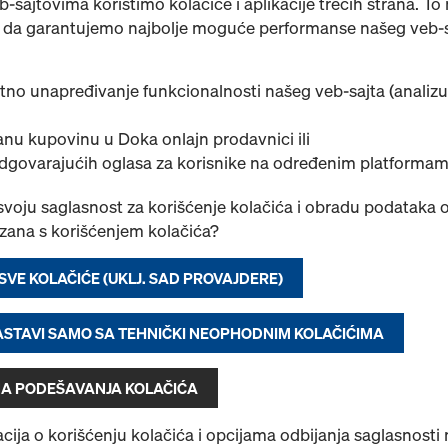
sajtovima koristimo kolačiće i aplikacije trećih strana. T
a garantujemo najbolje moguće performanse našeg veb-sa
Set - Konstrukcija za jednostranu oplatu AL
tno unapređivanje funkcionalnosti našeg veb-sajta (analizu
Pronađeno 1 proizvoda
Najviše prikazivano
nu kupovinu u Doka onlajn prodavnici ili
odgovarajućih oglasa za korisnike na određenim platformam
Konstrukcija za jedno
Br. artikla
747000334
 svoju saglasnost za korišćenje kolačića i obradu podataka o
Jedinični set potporne AL 
ezana s korišćenjem kolačića?
sisteme oplate, za podupira
do 3,0m. Svaka jedinica sto
 SVE KOLAČIĆE (UKLJ. SAD PROVAJDERE)
prenosi. Povezuje se na po
ankera (nisu uključeni u set
NASTAVI SAMO SA TEHNIČKI NEOPHODNIM KOLAČIĆIMA
oplate.
Maksimalni dozvoljeni prit
A PODEŠAVANJA KOLAČIĆA
Novo
cija o korišćenju kolačića i opcijama odbijanja saglasnosti