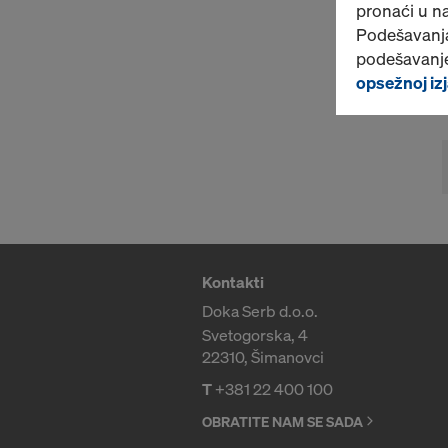
pronaći u n
Podešavanja
podešavanje
opsežnoj izj
Kontakti
Doka Serb d.o.o.
Svetogorska, 4
22310, Šimanovci
T
+381 22 400 100
OBRATITE NAM SE SADA