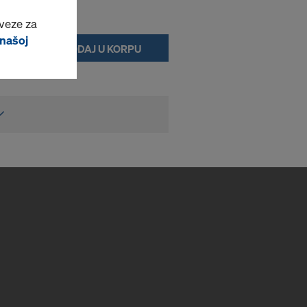
veze za
 našoj
DODAJ U KORPU