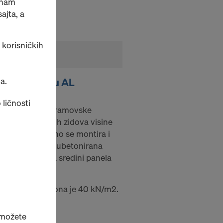
o nam
jta, a
 korisničkih
a.
stranu oplatu AL
 ličnosti
konstrukcije za ramovske
nje jednostranih zidova visine
ji zasebno, ručno se montira i
 2 pripremljena ubetonirana
) i oslanja se na sredini panela
isak svežeg betona je 40 kN/m2.
 možete