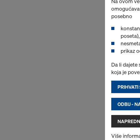
Na ovom veb-
omogućava d
posebno
konstan
poseta),
nesmeta
prikaz 
Da li dajete
koja je pov
PRIHVATI
ODBIJ - 
NAPREDN
Više informa