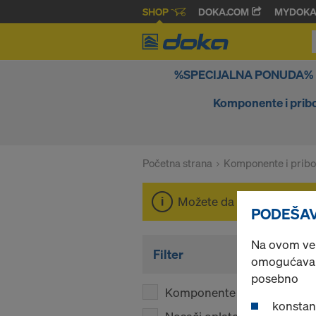
SHOP
DOKA.COM
MYDOK
%SPECIJALNA PONUDA%
Komponente i prib
Početna strana
Komponente i pribo
Možete da pregledate ce
PODEŠAV
Na ovom veb-
Filter
omogućava d
posebno
Komponente
(1)
konstan