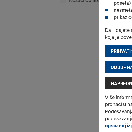
Nosači oplate
(1)
poseta),
nesmeta
prikaz 
Da li dajete
koja je pov
PRIHVATI
ODBIJ - 
NAPREDN
Više informa
pronaći u n
Podešavanja
podešavanje
opsežnoj izj