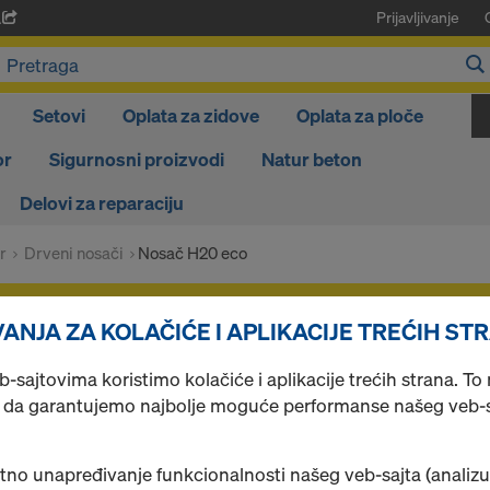
Prijavljivanje
A
Setovi
Oplata za zidove
Oplata za ploče
or
Sigurnosni proizvodi
Natur beton
Delovi za reparaciju
r
Drveni nosači
Nosač H20 eco
ne vaših proizvoda nakon
prijavljivanja
.
ANJA ZA KOLAČIĆE I APLIKACIJE TREĆIH ST
sajtovima koristimo kolačiće i aplikacije trećih strana. T
Nosač H20 eco
a garantujemo najbolje moguće performanse našeg veb-sa
tno unapređivanje funkcionalnosti našeg veb-sajta (analizu