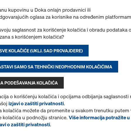
Pronađeno 1 proizvoda
Najviše prikazivano
nu kupovinu u Doka onlajn prodavnici ili
odgovarajućih oglasa za korisnike na određenim platformam
Doka-nosač H20 eco 
Dimenziono stabilan nosač
 svoju saglasnost za korišćenje kolačića i obradu podataka o
ploče i čeonim ojačanjima u
ezana s korišćenjem kolačića?
dodatnog plastičnog možd
Izaberite varijantu
 SVE KOLAČIĆE (UKLJ. SAD PROVAJDERE)
NASTAVI SAMO SA TEHNIČKI NEOPHODNIM KOLAČIĆIMA
Novo
A PODEŠAVANJA KOLAČIĆA
Količina
cija o korišćenju kolačića i opcijama odbijanja saglasnosti
ašoj
izjavi o zaštiti privatnosti
.
 kolačića možete da promenite u svakom trenutku putem 
 kolačića u podnožju stranice.
Više informacija potražite u
Pronađeno 1 proizvoda
Najviše prikazivano
avi o zaštiti privatnosti
.