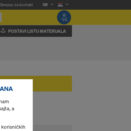
Obrazac za kontakt
SR
0
POSTAVI LISTU MATERIJALA
RANA
o nam
jta, a
 korisničkih