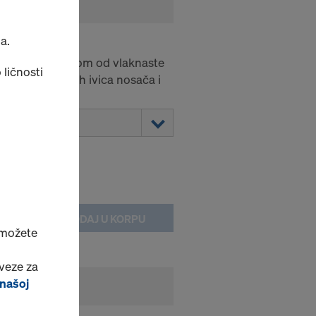
a.
P
 sa punim rebrom od vlaknaste
 ličnosti
 vidu zakošenih ivica nosača i
anika.
DODAJ U KORPU
 možete
veze za
 našoj