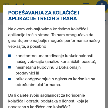
0
PODEŠAVANJA ZA KOLAČIĆE I
APLIKACIJE TREĆIH STRANA
Na ovom veb-sajtovima koristimo kolačiće i
Možete da pregledate cene vaših proizvoda
aplikacije trećih strana. To nam omogućava da
nakon
prijavljivanja
.
garantujemo najbolje moguće performanse našeg
veb-sajta, a posebno
Pribor za zaptivanje
konstantno unapređivanje funkcionalnosti
našeg veb-sajta (analizu korisničkih poseta),
nesmetanu kupovinu u Doka onlajn
& konusi
prodavnici ili
prikaz odgovarajućih oglasa za korisnike na
određenim platformama.
Pronađeno 6 proizvoda
Da li dajete svoju saglasnost za korišćenje
kolačića i obradu podataka o ličnosti koja je
povezana s korišćenjem kolačića?
Najviše prikazivano