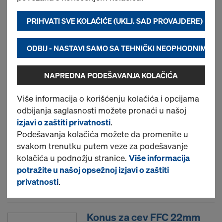
PRIHVATI SVE KOLAČIĆE (UKLJ. SAD PROVAJDERE)
Lepljiva PVC traka 50mm
33m
ODBIJ - NASTAVI SAMO SA TEHNIČKI NEOPHODNIM KO
Br. artikla
581841000
NAPREDNA PODEŠAVANJA KOLAČIĆA
Novo
Više informacija o korišćenju kolačića i opcijama
odbijanja saglasnosti možete pronaći u našoj
Zaptivno crevo D2cm
izjavi o zaštiti privatnosti
.
Podešavanja kolačića možete da promenite u
350m
svakom trenutku putem veze za podešavanje
Br. artikla
581839000
kolačića u podnožju stranice.
Više informacija
potražite u našoj opsežnoj izjavi o zaštiti
Novo
privatnosti
.
Konus za cev FFC 22mm