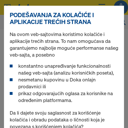
0
PODEŠAVANJA ZA KOLAČIĆE I
APLIKACIJE TREĆIH STRANA
Na ovom veb-sajtovima koristimo kolačiće i
Možete da pregledate cene vaših proizvoda
aplikacije trećih strana. To nam omogućava da
nakon
prijavljivanja
.
garantujemo najbolje moguće performanse našeg
veb-sajta, a posebno
Višenamenska
konstantno unapređivanje funkcionalnosti
našeg veb-sajta (analizu korisničkih poseta),
nesmetanu kupovinu u Doka onlajn
pakovanja
prodavnici ili
prikaz odgovarajućih oglasa za korisnike na
određenim platformama.
Pronađeno 5 proizvoda
Da li dajete svoju saglasnost za korišćenje
kolačića i obradu podataka o ličnosti koja je
povezana s korišćenjem kolačića?
Najviše prikazivano