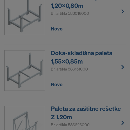
1,20x0,80m
Br. artikla
583016000
Novo
Doka-skladišna paleta
1,55x0,85m
Br. artikla
586151000
Novo
Paleta za zaštitne rešetke
Z 1,20m
Br. artikla
586646000