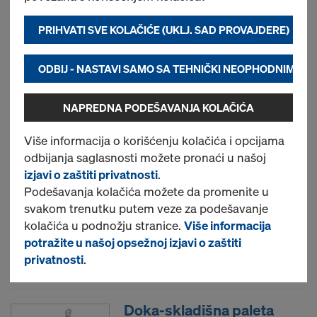
PRIHVATI SVE KOLAČIĆE (UKLJ. SAD PROVAJDERE)
Doka-višenamenski
kontejner 1,20x0,80m
ODBIJ - NASTAVI SAMO SA TEHNIČKI NEOPHODNIM KO
Br. artikla
583011000
NAPREDNA PODEŠAVANJA KOLAČIĆA
Novo
Više informacija o korišćenju kolačića i opcijama
odbijanja saglasnosti možete pronaći u našoj
Doka-rešetkasta kutija
izjavi o zaštiti privatnosti
.
Podešavanja kolačića možete da promenite u
1,70x0,80m
svakom trenutku putem veze za podešavanje
Br. artikla
583012000
kolačića u podnožju stranice.
Više informacija
potražite u našoj opsežnoj izjavi o zaštiti
Novo
privatnosti
.
Doka-skladišna paleta