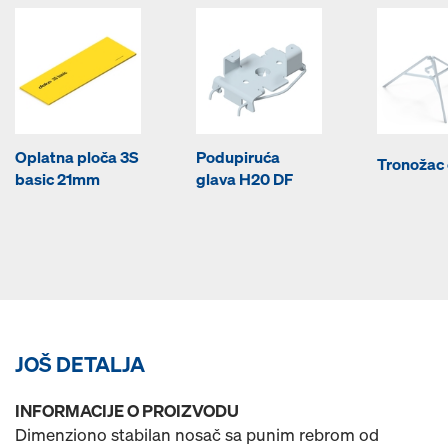
Oplatna ploča 3S
Podupiruća
Tronožac
basic 21mm
glava H20 DF
JOŠ DETALJA
INFORMACIJE O PROIZVODU
Dimenziono stabilan nosač sa punim rebrom od