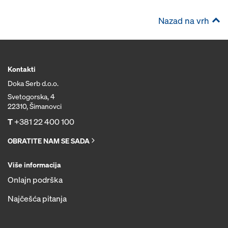
Nazad na vrh
Kontakti
Doka Serb d.o.o.
Svetogorska, 4
22310, Šimanovci
T
+381 22 400 100
OBRATITE NAM SE SADA
Više informacija
Onlajn podrška
Najčešća pitanja