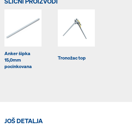
SLIČNI PROIZVODI
Anker šipka
Tronožac top
15,0mm
pocinkovana
JOŠ DETALJA