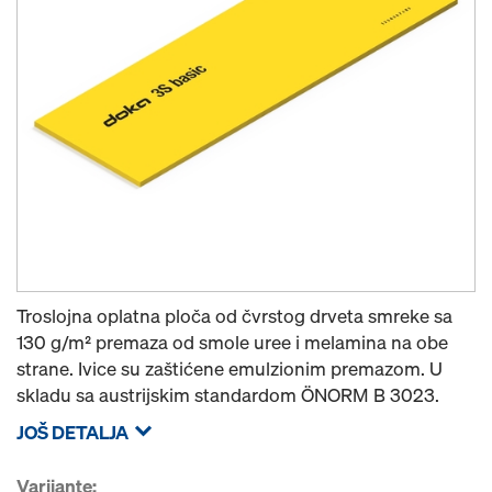
Troslojna oplatna ploča od čvrstog drveta smreke sa
130 g/m² premaza od smole uree i melamina na obe
strane. Ivice su zaštićene emulzionim premazom. U
skladu sa austrijskim standardom ÖNORM B 3023.
JOŠ DETALJA
Varijante: