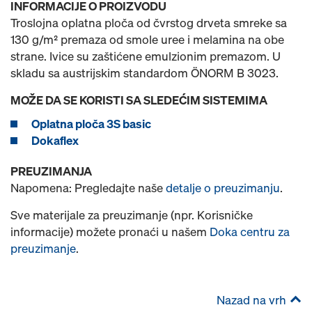
INFORMACIJE O PROIZVODU
Troslojna oplatna ploča od čvrstog drveta smreke sa
130 g/m² premaza od smole uree i melamina na obe
strane. Ivice su zaštićene emulzionim premazom. U
skladu sa austrijskim standardom ÖNORM B 3023.
MOŽE DA SE KORISTI SA SLEDEĆIM SISTEMIMA
Oplatna ploča 3S basic
Dokaflex
PREUZIMANJA
Napomena: Pregledajte naše
detalje o preuzimanju
.
Sve materijale za preuzimanje (npr. Korisničke
informacije) možete pronaći u našem
Doka centru za
preuzimanje
.
Nazad na vrh