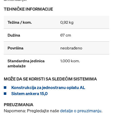
TEHNIČKE INFORMACIJE
Težina / kom.
0,92 kg
Dužina
67 cm
Površina
neobrađeno
Standardna jedinica
1.000 kom.
ambalaže
MOŽE DA SE KORISTI SA SLEDEĆIM SISTEMIMA
Konstrukcija za jednostranu oplatu AL
Sistem ankera 15,0
PREUZIMANJA
Napomena: Pregledajte naše
detalje o preuzimanju
.