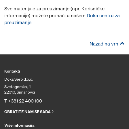
Sve materijale za preuzimanje (npr. Korisničke
informacije) možete pronaći u našem
Doka centru za
preuzimanje
.
Nazad na vrh
Kontakti
Doka Serb d.o.o.
Svetogorska, 4
22310, Šimanovci
T
+381 22 400 100
OBRATITE NAM SE SADA
Više informacija