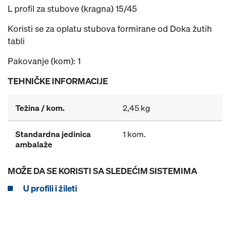
L profil za stubove (kragna) 15/45
Koristi se za oplatu stubova formirane od Doka žutih
tabli
Pakovanje (kom): 1
TEHNIČKE INFORMACIJE
Težina / kom.
2,45 kg
Standardna jedinica
1 kom.
ambalaže
MOŽE DA SE KORISTI SA SLEDEĆIM SISTEMIMA
U profili i žileti