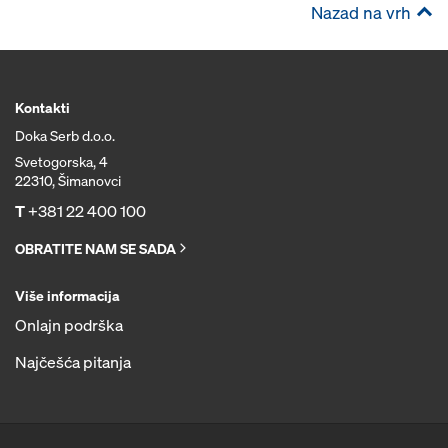
Nazad na vrh
Kontakti
Doka Serb d.o.o.
Svetogorska, 4
22310, Šimanovci
T
+381 22 400 100
OBRATITE NAM SE SADA
Više informacija
Onlajn podrška
Najčešća pitanja