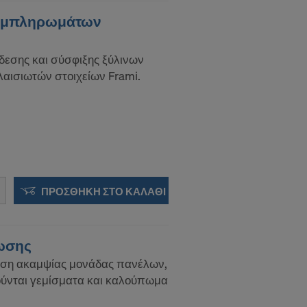
 ως χρήστη
ις αρχές των
συμπληρωμάτων
 δεν έχετε
ς των αρχών
δεσης και σύσφιξης ξύλινων
ισιωτών στοιχείων Frami.
ύνσεις IP
μογών:
ΠΡΟΣΘΉΚΗ ΣΤΟ ΚΑΛΆΘΙ
ωσης
ηση ακαμψίας μονάδας πανέλων,
ούνται γεμίσματα και καλούπωμα