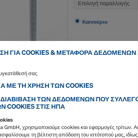
Επιλογή παραλλαγής
Καινούριο
ΣΗ ΓΙΑ COOKIES & ΜΕΤΑΦΟΡΆ ΔΕΔΟΜΈΝΩΝ 
Ποσότητα
συγκατάθεσή σας
Frami-εξωτερική γων
ΙΚΆ ΜΕ ΤΗ ΧΡΉΣΗ ΤΩΝ COOKIES
Για καλούπωμα εξωτερικών
ΤΗ ΔΙΑΒΊΒΑΣΗ ΤΩΝ ΔΕΔΟΜΈΝΩΝ ΠΟΥ ΣΥΛΛΈΓ
Επιλογή παραλλαγής
Ν COOKIES ΣΤΙΣ ΗΠΑ
ookies
Καινούριο
ka GmbH, χρησιμοποιούμε cookies και εφαρμογές τρίτων. Α
ασφαλίσουμε τη βέλτιστη απόδοση του ιστότοπού μας, ιδίως