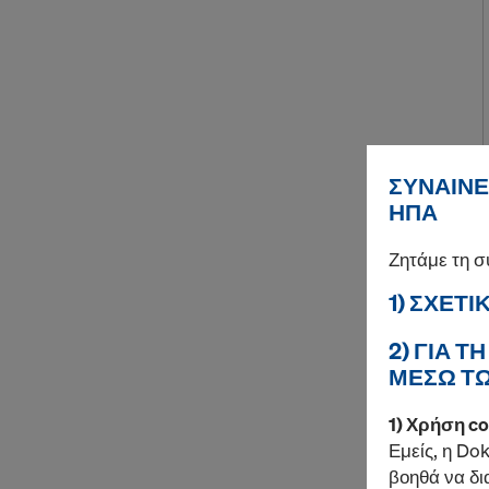
ΣΥΝΑΊΝΕ
ΗΠΑ
Ζητάμε τη 
1) ΣΧΕΤ
2) ΓΙΑ 
ΜΈΣΩ ΤΩ
1) Χρήση c
Εμείς, η Do
βοηθά να δι