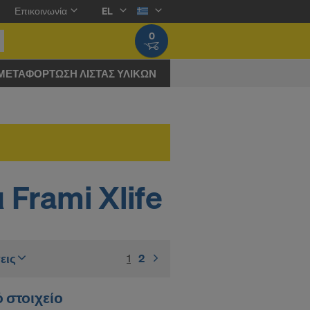
Επικοινωνία
EL
0
ΜΕΤΑΦΌΡΤΩΣΗ ΛΊΣΤΑΣ ΥΛΙΚΏΝ
Frami Xlife
εις
1
(current)
2
ό στοιχείο