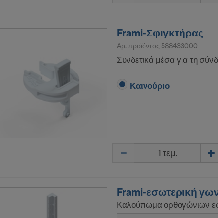
Frami-Σφιγκτήρας
Αρ. προϊόντος
588433000
Συνδετικά μέσα για τη σύνδ
Καινούριο
Ποσότητα
Frami-εσωτερική γω
Καλούπωμα ορθογώνιων εσ