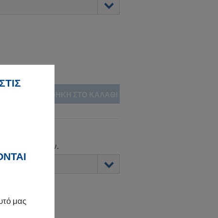
ΣΤΙΣ
ΠΡΟΣΘΉΚΗ ΣΤΟ ΚΑΛΆΘΙ
ία
 ορθών γωνιών.
ΟΝΤΑΙ
υτό μας