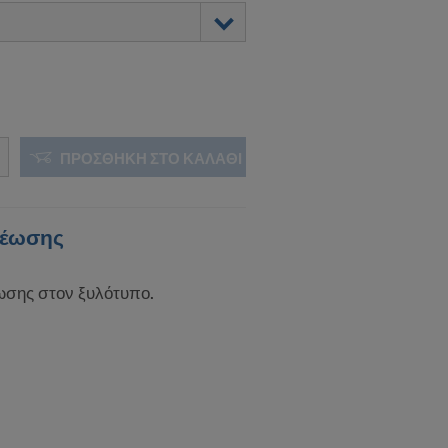
υμε στους εν
λοντική ισχύ,
ΠΡΟΣΘΉΚΗ ΣΤΟ ΚΑΛΆΘΙ
ΤΗ
 ΗΠΑ;
ρέωσης
σης στον ξυλότυπο.