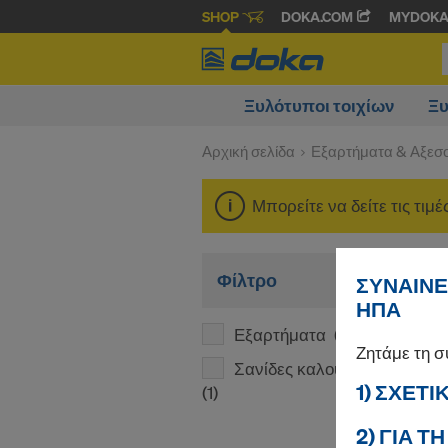
SHOP
DOKA.COM
MYDOK
Ξυλότυποι τοιχίων
Ξυ
Αρχική σελίδα
Εξαρτήματα & Αξεσ
Μπορείτε να δείτε τις τιμ
Φίλτρο
ΣΥΝΑΊΝΕ
ΗΠΑ
Εξαρτήματα
(1)
Ζητάμε τη 
Σανίδες καλουπώµατος
1) ΣΧΕΤ
(1)
2) ΓΙΑ 