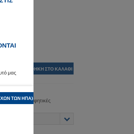
ΣΤΙΣ
τικό.
ΟΝΤΑΙ
ΠΡΟΣΘΉΚΗ ΣΤΟ ΚΑΛΆΘΙ
υτό μας
ΧΩΝ ΤΩΝ ΗΠΑ)
δικά για απορροφητικές
όρμες.
την
Πολιτική
cookies σας