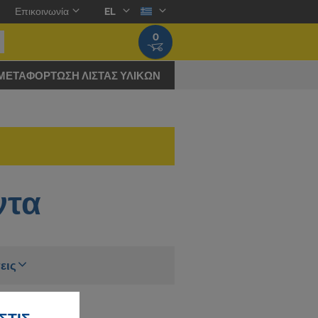
Επικοινωνία
EL
0
ΜΕΤΑΦΌΡΤΩΣΗ ΛΊΣΤΑΣ ΥΛΙΚΏΝ
ντα
εις
 λιπαντικό