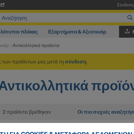
Σύνδεση
A
λότυποι πλάκας
Εξαρτήματα & Αξεσουάρ
ουάρ
Αντικολλητικά προϊόντα
ές των προϊόντων μας μετά τη
σύνδεση
.
Αντικολλητικά προϊό
2 προϊόντα βρέθηκαν
Οι πιο συχνές αναζητήσ
Doka ψεκαστήρας για