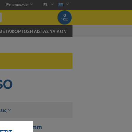
Επικοινωνία
EL
0
ΜΕΤΑΦΌΡΤΩΣΗ ΛΊΣΤΑΣ ΥΛΙΚΏΝ
SO
εις
που 3-SO 21mm