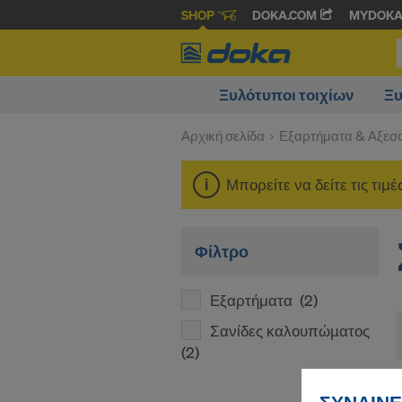
SHOP
DOKA.COM
MYDOK
Ξυλότυποι τοιχίων
Ξυ
Αρχική σελίδα
Εξαρτήματα & Αξεσ
Μπορείτε να δείτε τις τιμ
Φίλτρο
Εξαρτήματα
(2)
Σανίδες καλουπώµατος
(2)