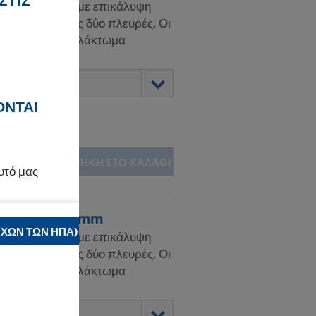
ΣΤΙΣ
ό ερυθρελάτη με επικάλυψη
30 g/m² και στις δύο πλευρές. Οι
 με χρωστικό γαλάκτωμα
3.
ΟΝΤΑΙ
ΠΡΟΣΘΉΚΗ ΣΤΟ ΚΑΛΆΘΙ
υτό μας
που 3-SO 27mm
ΧΩΝ ΤΩΝ ΗΠΑ)
ό ερυθρελάτη με επικάλυψη
όρμες.
30 g/m² και στις δύο πλευρές. Οι
 με χρωστικό γαλάκτωμα
την
Πολιτική
3.
cookies σας