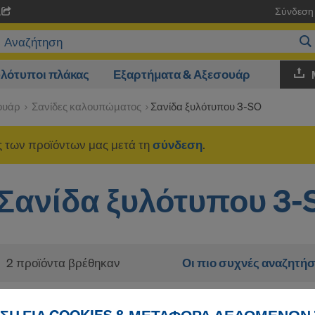
Σύνδεση
A
λότυποι πλάκας
Εξαρτήματα & Αξεσουάρ
ουάρ
Σανίδες καλουπώµατος
Σανίδα ξυλότυπου 3-SO
ές των προϊόντων μας μετά τη
σύνδεση
.
Σανίδα ξυλότυπου 3-
2 προϊόντα βρέθηκαν
Οι πιο συχνές αναζητήσ
Doka-Σανίδα ξυλότυ