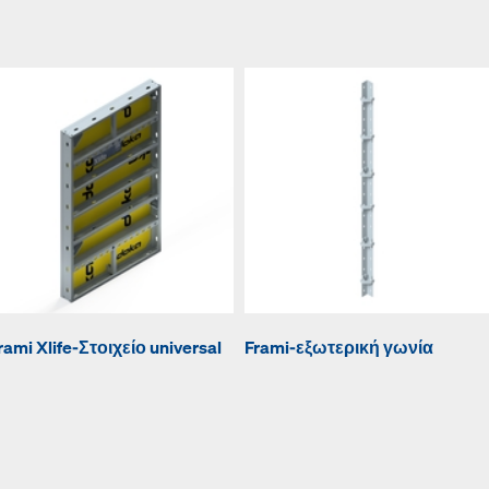
rami Xlife-Στοιχείο universal
Frami-εξωτερική γωνία