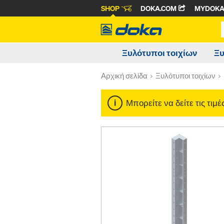
SHOP
DOKA.COM
MYDOK
Ξυλότυποι τοιχίων
Ξυ
Αρχική σελίδα
Ξυλότυποι τοιχίων
Μπορείτε να δείτε τις τιμ