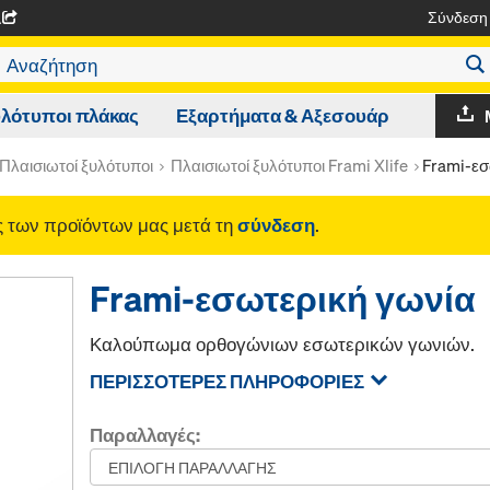
Σύνδεση
A
λότυποι πλάκας
Εξαρτήματα & Αξεσουάρ
Πλαισιωτοί ξυλότυποι
Πλαισιωτοί ξυλότυποι Frami Xlife
Frami-εσ
ές των προϊόντων μας μετά τη
σύνδεση
.
Frami-εσωτερική γωνία
Καλούπωμα ορθογώνιων εσωτερικών γωνιών.
ΠΕΡΙΣΣΌΤΕΡΕΣ ΠΛΗΡΟΦΟΡΊΕΣ
Παραλλαγές: