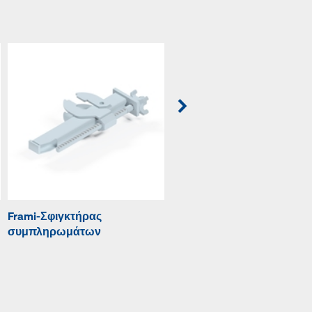
Frami-Σφιγκτήρας
Frami-Σφιγκτήρας
συμπληρωμάτων