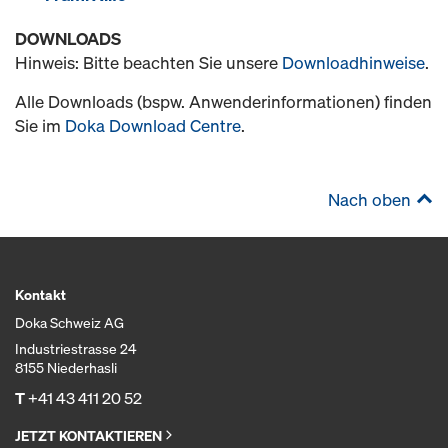
DOWNLOADS
Hinweis: Bitte beachten Sie unsere
Downloadhinweise
.
Alle Downloads (bspw. Anwenderinformationen) finden
Sie im
Doka Download Centre
.
Nach oben
Kontakt
Doka Schweiz AG
Industriestrasse 24
8155 Niederhasli
T
+41 43 411 20 52
JETZT KONTAKTIEREN