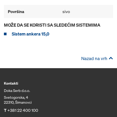
Površina
sivo
MOŽE DA SE KORISTI SA SLEDEĆIM SISTEMIMA
Sistem ankera 15,0
Nazad na vrh
Kontakti
Doka Serb d.o.o.
Svetogorska, 4
22310, Šimanovci
T
+381 22 400 100