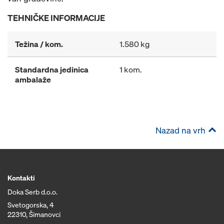
TEHNIČKE INFORMACIJE
Težina / kom.
1.580 kg
Standardna jedinica
1 kom.
ambalaže
Nazad na vrh
Kontakti
Doka Serb d.o.o.
Svetogorska, 4
22310, Šimanovci