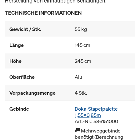
Herstellung von einhäuptigen Schalungen.
TECHNISCHE INFORMATIONEN
Gewicht / Stk.
55 kg
Länge
145 cm
Höhe
245 cm
Oberfläche
Alu
Verpackungsmenge
4 Stk.
Gebinde
Doka-Stapelpalette
1,55x0,85m
Art.-Nr.: 586151000
Mehrweggebinde
benötigt (Berechnung