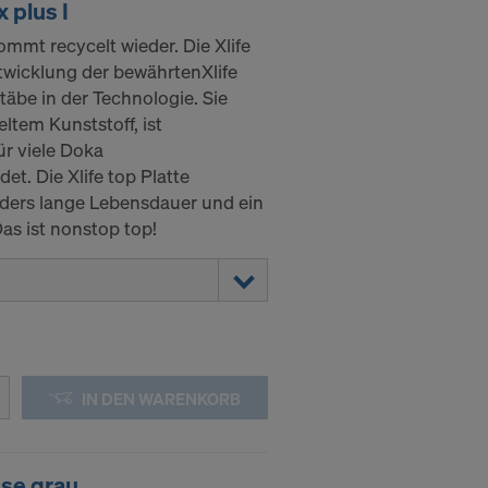
 plus I
 Daten dem
ommt recycelt wieder. Die Xlife
ntwicklung der bewährtenXlife
htsbehelfe
täbe in der Technologie. Sie
 ablehnen,
eltem Kunststoff, ist
ssen, indem
ür viele Doka
. Die Xlife top Platte
ederzeit
ders lange Lebensdauer und ein
kie
s ist nonstop top!
kies
DER
IN DIE
IN DEN WARENKORB
se grau