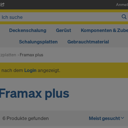
Anmel
A
Deckenschalung
Gerüst
Komponenten & Zub
Schalungsplatten
Gebrauchtmaterial
tzplatten
Framax plus
n nach dem
Login
angezeigt.
Framax plus
6 Produkte gefunden
Meist gesucht