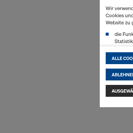
Wir verwend
Cookies und 
Website zu 
die Funk
Statisti
einen r
ermögli
ALLE COO
passend
(Market
ABLEHNE
Indem Sie au
Installatio
AUSGEWÄ
zustimmen" 
Cookies zu.
USA einherg
umfassen, di
Angemessen
Garantien n