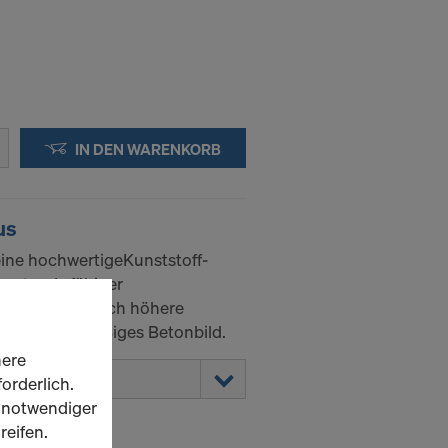
IN DEN WARENKORB
us
 eine hochwertigeKunststoff-
erstands fähiger
 eine wesent lich höhere
tendgleichmäßiges Betonbild.
here
orderlich.
h notwendiger
reifen.