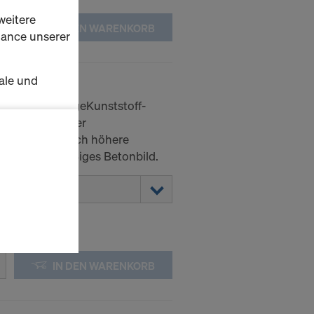
weitere
IN DEN WARENKORB
rmance unserer
ale und
s I
 eine hochwertigeKunststoff-
s zu
erstands fähiger
 eine wesent lich höhere
schalten
tendgleichmäßiges Betonbild.
en Sie der
lte
ausgewählten
n wie die
Anbieter
IN DEN WARENKORB
enen
ng auch