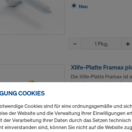
Neu
Menge
Xlife-Platte Framax pl
Die Xlife-Platte Framax ist
Holz-Verbundplatte mit wid
Kunststoffbeschichtung für
IGUNG COOKIES
Lebensdauer und ein anhal
otwendige Cookies sind für eine ordnungsgemäße und sic
Variante auswählen
ise der Website und die Verwaltung Ihrer Einwilligungen erf
t der Verarbeitung Ihrer Daten durch das Setzen technisc
t einverstanden sind, können Sie nicht auf die Website zug
Neu