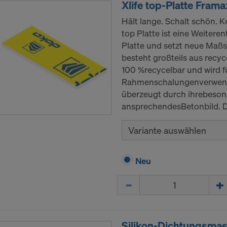
Xlife top-Platte Framax
r kann das Risiko bestehen, dass Ihre derart übermittelten
Hält lange. Schalt schön. K
h Behörden in diesen Drittstaaten zu Kontroll- und
top Platte ist eine Weitere
gszwecken unterliegen und dagegen keine wirksamen Rec
Platte und setzt neue Maßs
ng stehen. Sie können alle einwilligungspflichtigen Cookies
besteht großteils aus recyc
uf "Ablehnen" klicken oder Ihre Cookie-Einstellungen anpa
100 %recycelbar und wird f
ie Einstellungen
am Ende dieser Website klicken und die
Rahmenschalungenverwendet
den Checkboxen verwenden. Sie können Ihre Einwilligung j
überzeugt durch ihrebeson
t Wirkung für die Zukunft widerrufen, indem Sie zB auf
Coo
ansprechendesBetonbild. Da
en
am Ende dieser Website klicken.
ormationen zu unseren Cookies finden Sie in unserer
Variante auswählen
zerklärung
.Wir bieten Ihnen auch die Möglichkeit, Ihre Coo
 (Erweiterte Cookie-Einstellungen).
Neu
E MIT DER VERARBEITUNG VON COOKIES UND 
TLUNG IHRER PERSONENBEZOGENEN DATEN 
Menge
VERSTANDEN?
Silikon-Dichtungsmas