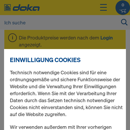
0
Die Produktpreise werden nach dem
Login
angezeigt.
EINWILLIGUNG COOKIES
Bautreppenturm
Technisch notwendige Cookies sind für eine
ordnungsgemäße und sichere Funktionsweise der
Website und die Verwaltung Ihrer Einwilligungen
In dieser Kategorie finden Sie eine Vielzahl Ringlock
erforderlich. Wenn Sie mit der Verarbeitung Ihrer
Paketen, die Ihren Bedürfnissen entsprechen könnten.
Daten durch das Setzen technisch notwendiger
Um eine detaillierte Übersicht und weitere
Cookies nicht einverstanden sind, können Sie nicht
Informationen zu erhalten, klicken Sie bitte hier.
auf die Website zugreifen.
Wir verwenden außerdem mit Ihrer vorherigen
10 Produkte gefunden