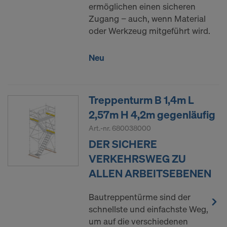
ermöglichen einen sicheren
Einwilligung jederzeit grundlos mit Wirkung für die
Zugang − auch, wenn Material
Zukunft widerrufen, indem Sie zB auf
Cookie
oder Werkzeug mitgeführt wird.
Einstellungen
am Ende dieser Website klicken.
Weitere Informationen zu unseren Cookies finden
Sie in unserer
Datenschutzerklärung
.Wir bieten
Neu
Ihnen auch die Möglichkeit, Ihre Cookies
auszuwählen (Erweiterte Cookie-Einstellungen).
Treppenturm B 1,4m L
SIND SIE MIT DER VERARBEITUNG
2,57m H 4,2m gegenläufig
VON COOKIES UND DER
ÜBERMITTLUNG IHRER
Art.-nr.
680038000
PERSONENBEZOGENEN DATEN IN
DER SICHERE
DIE USA EINVERSTANDEN?
VERKEHRSWEG ZU
ALLEN ARBEITSEBENEN
Bautreppentürme sind der
schnellste und einfachste Weg,
um auf die verschiedenen