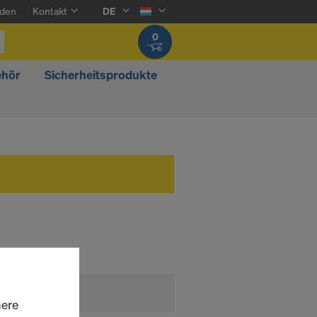
den
Kontakt
DE
0
ehör
Sicherheitsprodukte
here