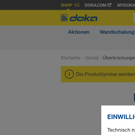
SHOP
DOKA.COM
MYDOK
Aktionen
Wandschalung
Startseite
Gerüst
Überbrückunge
Die Produktpreise werde
EINWILL
Technisch n