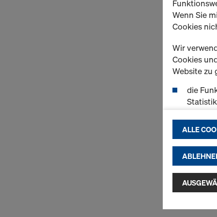
Funktionswe
Wenn Sie mi
Cookies nich
Wir verwend
Cookies und 
Website zu 
die Funk
Statisti
einen r
ermögli
ALLE COO
passend
(Market
ABLEHNE
Indem Sie au
Installatio
AUSGEWÄ
zustimmen" 
Cookies zu.
USA einherg