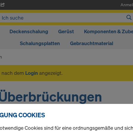
Anmel
A
Deckenschalung
Gerüst
Komponenten & Zub
Schalungsplatten
Gebrauchtmaterial
n
n nach dem
Login
angezeigt.
Überbrückungen
IGUNG COOKIES
1 Produkte gefunden
Meist gesucht
otwendige Cookies sind für eine ordnungsgemäße und sic