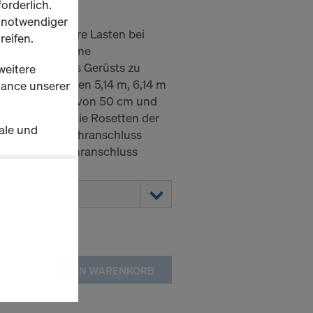
orderlich.
h notwendiger
det, um schwere Lasten bei
reifen.
gen oder um eine
 innerhalb des Gerüsts zu
weitere
sind in den Längen 5,14 m, 6,14 m
rmance unserer
haben eine Tiefe von 50 cm und
Anschluss an die Rosetten der
ale und
 werden ohne Rohranschluss
in separater Rohranschluss
s zu
schalten
en Sie der
lte
IN DEN WARENKORB
ausgewählten
n wie die
Anbieter