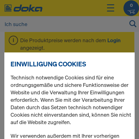
0
Die Produktpreise werden nach dem
Login
angezeigt.
EINWILLIGUNG COOKIES
CUTplex
Technisch notwendige Cookies sind für eine
ordnungsgemäße und sichere Funktionsweise der
Website und die Verwaltung Ihrer Einwilligungen
erforderlich. Wenn Sie mit der Verarbeitung Ihrer
1 Produkte gefunden
Daten durch das Setzen technisch notwendiger
Cookies nicht einverstanden sind, können Sie nicht
Meist gesucht
auf die Website zugreifen.
CUTplex basic Pine 160g
Wir verwenden außerdem mit Ihrer vorherigen