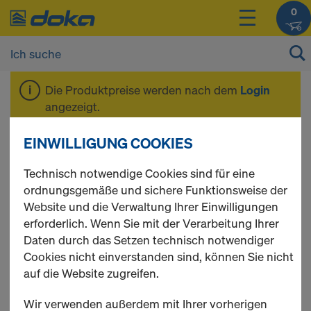
0
Die Produktpreise werden nach dem
Login
angezeigt.
EINWILLIGUNG COOKIES
Träger H20 pro N
Technisch notwendige Cookies sind für eine
ordnungsgemäße und sichere Funktionsweise der
Website und die Verwaltung Ihrer Einwilligungen
erforderlich. Wenn Sie mit der Verarbeitung Ihrer
1 Produkte gefunden
Daten durch das Setzen technisch notwendiger
Cookies nicht einverstanden sind, können Sie nicht
Meist gesucht
auf die Website zugreifen.
Doka-Träger H20 pro N
Wir verwenden außerdem mit Ihrer vorherigen