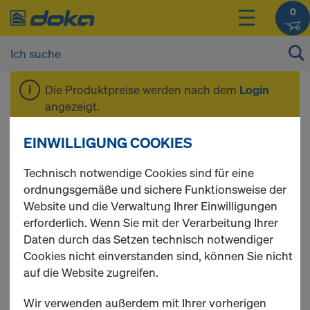
0
Die Produktpreise werden nach dem
Login
angezeigt.
EINWILLIGUNG COOKIES
Xface-Platte
Technisch notwendige Cookies sind für eine
ordnungsgemäße und sichere Funktionsweise der
Website und die Verwaltung Ihrer Einwilligungen
erforderlich. Wenn Sie mit der Verarbeitung Ihrer
2 Produkte gefunden
Daten durch das Setzen technisch notwendiger
Cookies nicht einverstanden sind, können Sie nicht
Meist gesucht
auf die Website zugreifen.
Xface-Platte 21mm
Wir verwenden außerdem mit Ihrer vorherigen