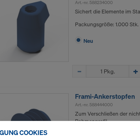
Art.-nr.
588234000
Sichert die Elemente im St
Packungsgröße: 1.000 Stk.
Neu
Menge
Frami-Ankerstopfen
Art.-nr.
588444000
Zum Verschließen der nich
Rahmenprofil.
IGUNG COOKIES
Packungsgröße: 500 Stk.