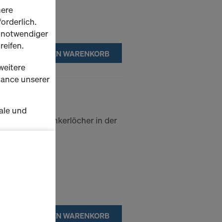
here
orderlich.
h notwendiger
reifen.
IN DEN WARENKORB
weitere
rmance unserer
n
ale und
 benötigten Ankerlöcher in der
lementes.
s zu
schalten
en Sie der
lte
ausgewählten
IN DEN WARENKORB