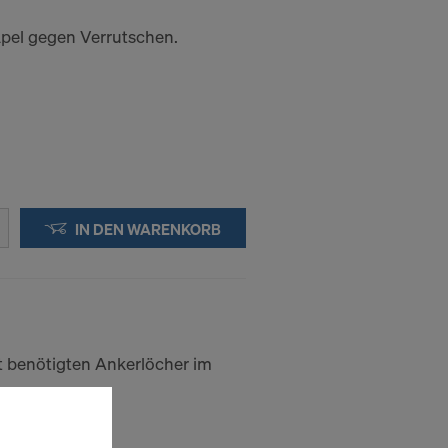
apel gegen Verrutschen.
IN DEN WARENKORB
t benötigten Ankerlöcher im