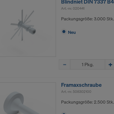
Blindniet DIN 7337 B4
TLUNG IHRER PERSONENBEZOGENEN DATEN 
Art.-nr.
020441
VERSTANDEN?
Packungsgröße: 3.000 Stk.
Neu
Menge
Framaxschraube
Art.-nr.
508302100
Packungsgröße: 2.500 Stk.