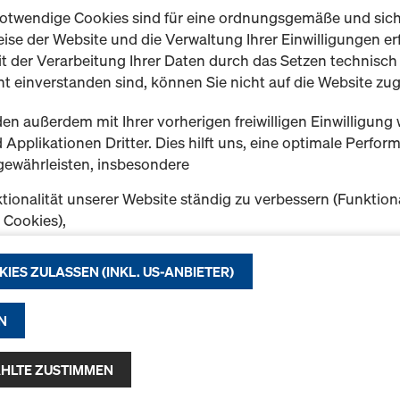
otwendige Cookies sind für eine ordnungsgemäße und sic
Neu
ise der Website und die Verwaltung Ihrer Einwilligungen erf
t der Verarbeitung Ihrer Daten durch das Setzen technisc
t einverstanden sind, können Sie nicht auf die Website zug
Menge
en außerdem mit Ihrer vorherigen freiwilligen Einwilligung 
Applikationen Dritter. Dies hilft uns, eine optimale Perfo
gewährleisten, insbesondere
Frami-Abdeckstopfe
Art.-nr.
588445000
tionalität unserer Website ständig zu verbessern (Funktion
Zum Verschließen der nicht
k Cookies),
Schalungsplatte des Uni-E
eibungslosen Einkauf bei der Nutzung des Doka Onlineshop
chen (Funktionale und Statistik-Cookies) oder
KIES ZULASSEN (INKL. US-ANBIETER)
Packungsgröße: 500 Stk.
e Werbung für Sie als User auf bestimmten Plattformen zu 
ing-Cookies).
N
Neu
f "Alle Cookies zulassen (inkl. US-Anbieter)" klicken, stimm
n und Verwendung aller Cookies zu. Indem Sie auf "Ausgewäh
HLTE ZUSTIMMEN
Menge
klicken, stimmen Sie den von Ihnen mit den Checkboxen 