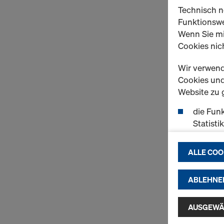
Technisch n
Funktionswe
Wenn Sie mi
Cookies nich
Wir verwend
Cookies und 
Website zu 
die Funk
Statisti
einen r
ermögli
ALLE COO
passend
(Market
ABLEHNE
Indem Sie au
Installatio
AUSGEWÄ
zustimmen" 