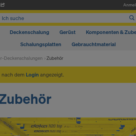
Anmel
A
Deckenschalung
Gerüst
Komponenten & Zub
Schalungsplatten
Gebrauchtmaterial
er-Deckenschalungen
Zubehör
n nach dem
Login
angezeigt.
Zubehör