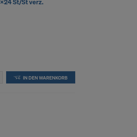
x24 St/St verz.
IN DIE
IN DEN WARENKORB