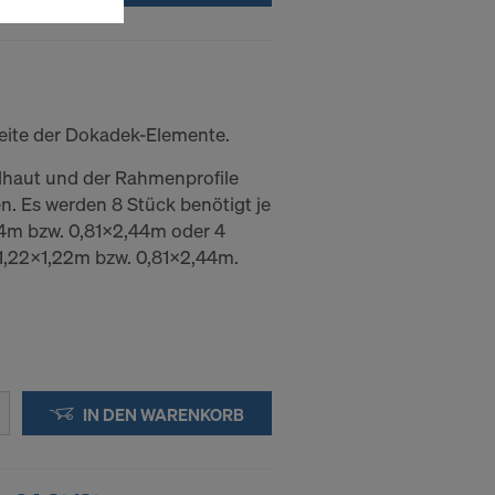
n wie die
Anbieter
enen
ng auch
eite der Dokadek-Elemente.
 Daten dem
lhaut und der Rahmenprofile
htsbehelfe
. Es werden 8 Stück benötigt je
 ablehnen,
4m bzw. 0,81x2,44m oder 4
ssen, indem
1,22x1,22m bzw. 0,81x2,44m.
ederzeit
kie
kies
IN DEN WARENKORB
DER